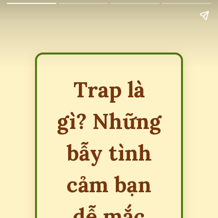
Trap là
gì? Những
bẫy tình
cảm bạn
dễ mắc