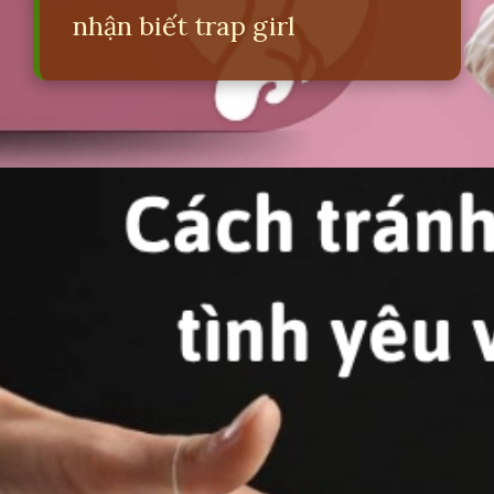
nhận biết trap girl
Đang mở
https://erci.edu.vn/trap-la-gi