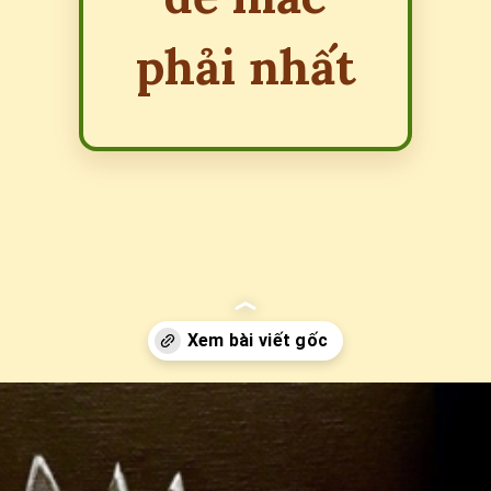
phải nhất
Đang mở
https://erci.edu.vn/trap-la-gi