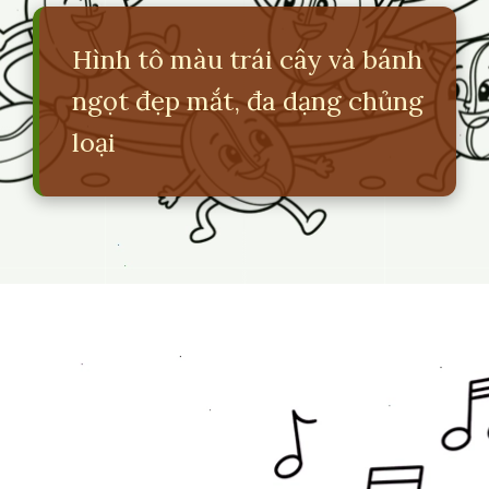
Hình tô màu trái cây và bánh
ngọt đẹp mắt, đa dạng chủng
loại
Đang mở
https://erci.edu.vn/tranh-to-mau-do-an