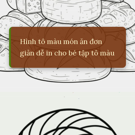
Hình tô màu món ăn đơn
giản dễ in cho bé tập tô màu
Đang mở
https://erci.edu.vn/tranh-to-mau-do-an