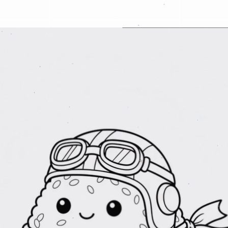
Đang mở
https://erci.edu.vn/tranh-to-mau-do-an