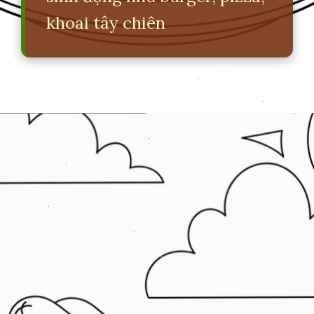
khoai tây chiên
Đang mở
https://erci.edu.vn/tranh-to-mau-do-an