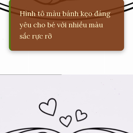
Hình tô màu bánh kẹo đáng
yêu cho bé với nhiều màu
sắc rực rỡ
Đang mở
https://erci.edu.vn/tranh-to-mau-do-an