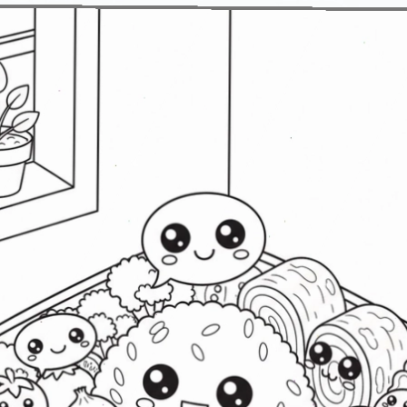
Đang mở
https://erci.edu.vn/tranh-to-mau-do-an