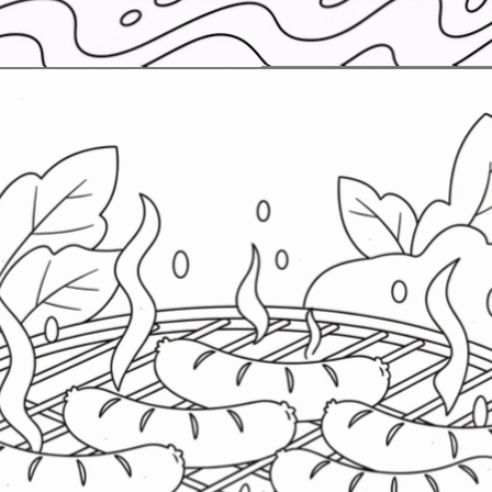
Đang mở
https://erci.edu.vn/tranh-to-mau-do-an