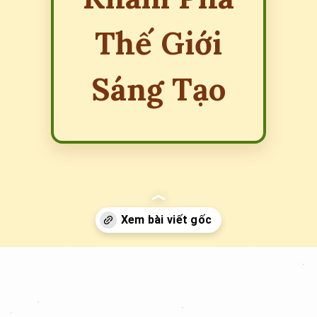
Thế Giới
Sáng Tạo
Đang mở
https://erci.edu.vn/tranh-to-mau-do-an