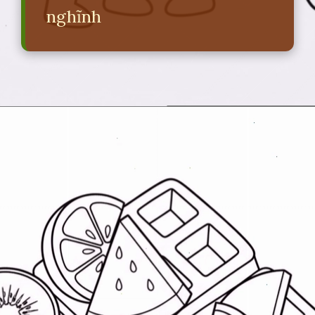
nghĩnh
Đang mở
https://erci.edu.vn/tranh-to-mau-do-an