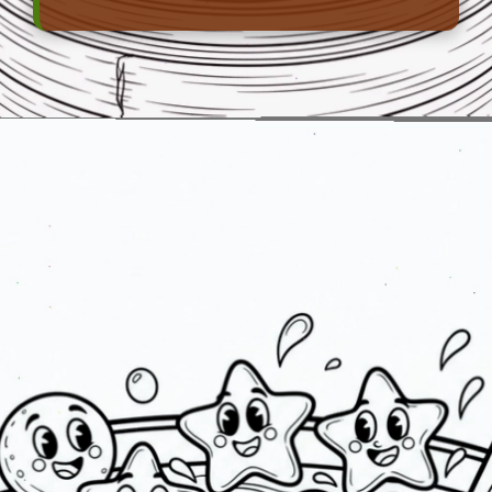
Đang mở
https://erci.edu.vn/tranh-to-mau-do-an