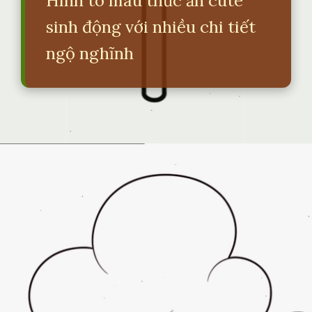
Hình tô màu thức ăn cute
sinh động với nhiều chi tiết
ngộ nghĩnh
Đang mở
https://erci.edu.vn/tranh-to-mau-do-an