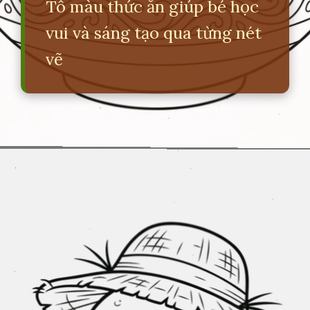
Tô màu thức ăn giúp bé học
vui và sáng tạo qua từng nét
vẽ
Đang mở
https://erci.edu.vn/tranh-to-mau-do-an