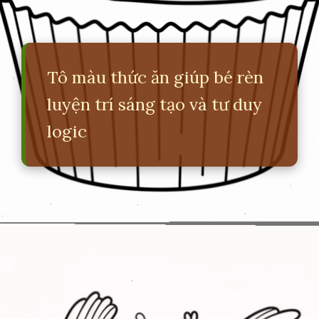
Tô màu thức ăn giúp bé rèn
luyện trí sáng tạo và tư duy
logic
Đang mở
https://erci.edu.vn/tranh-to-mau-do-an