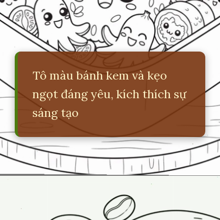
Tô màu bánh kem và kẹo
ngọt đáng yêu, kích thích sự
sáng tạo
Đang mở
https://erci.edu.vn/tranh-to-mau-do-an