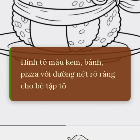
Hình tô màu kem, bánh,
pizza với đường nét rõ ràng
cho bé tập tô
Đang mở
https://erci.edu.vn/tranh-to-mau-do-an