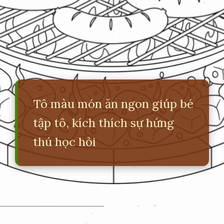
Tô màu món ăn ngon giúp bé
tập tô, kích thích sự hứng
thú học hỏi
Đang mở
https://erci.edu.vn/tranh-to-mau-do-an