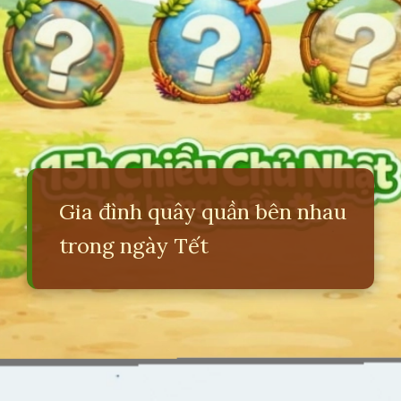
Gia đình quây quần bên nhau
trong ngày Tết
Đang mở
https://erci.edu.vn/tra-loi-cau-hoi-bai-dong-dao-mua-xuan