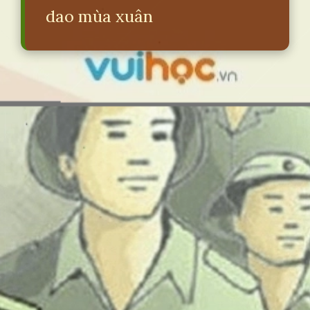
dao mùa xuân
Đang mở
https://erci.edu.vn/tra-loi-cau-hoi-bai-dong-dao-mua-xuan