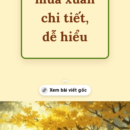
chi tiết,
dễ hiểu
Đang mở
https://erci.edu.vn/tra-loi-cau-hoi-bai-dong-dao-mua-xuan