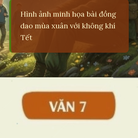
Hình ảnh minh họa bài đồng
dao mùa xuân với không khí
Tết
Đang mở
https://erci.edu.vn/tra-loi-cau-hoi-bai-dong-dao-mua-xuan