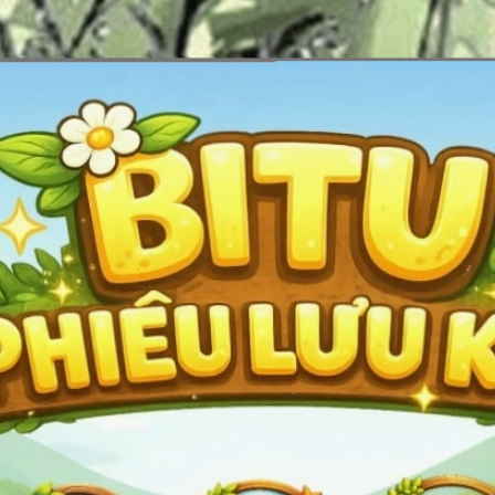
Đang mở
https://erci.edu.vn/tra-loi-cau-hoi-bai-dong-dao-mua-xuan