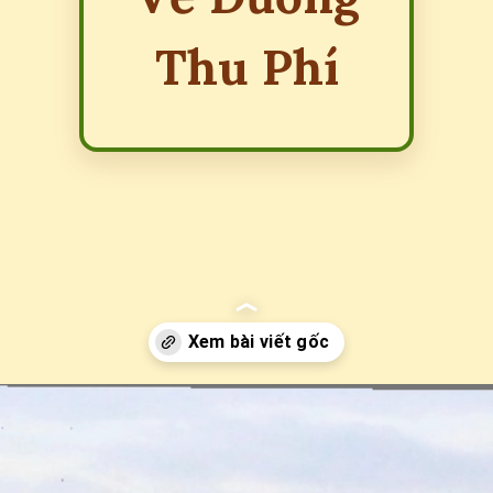
Thu Phí
Đang mở
https://erci.edu.vn/toll-road-la-gi