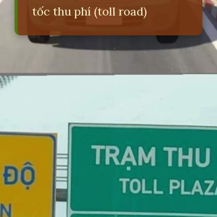
tốc thu phí (toll road)
Đang mở
https://erci.edu.vn/toll-road-la-gi