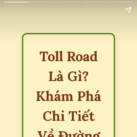
Toll Road
Là Gì?
Khám Phá
Chi Tiết
Về Đường