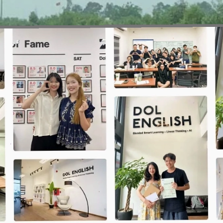
Đang mở
https://erci.edu.vn/toll-road-la-gi