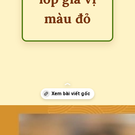
màu đỏ
Đang mở
https://erci.edu.vn/tac-hai-mi-tom