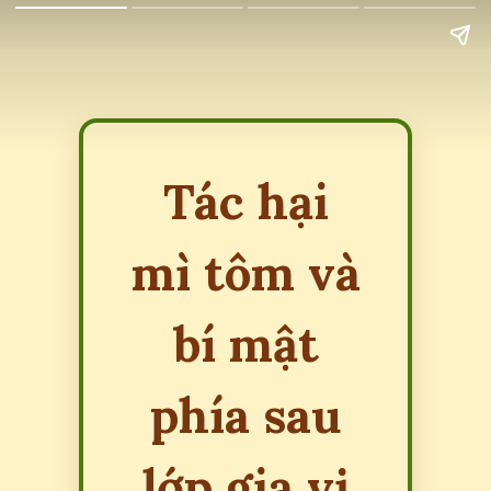
Tác hại
mì tôm và
bí mật
phía sau
lớp gia vị