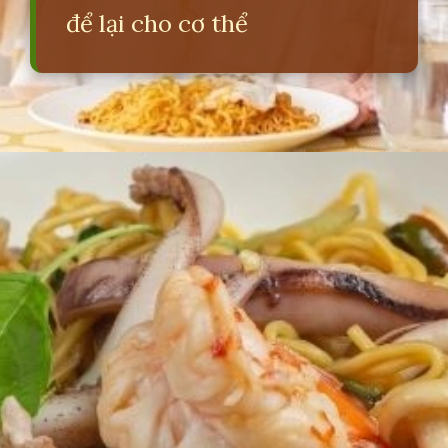
để lại cho cơ thể
Đang mở
https://erci.edu.vn/tac-hai-mi-tom