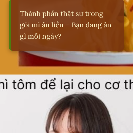
Thành phần thật sự trong
gói mì ăn liền – Bạn đang ăn
gì mỗi ngày?
Đang mở
https://erci.edu.vn/tac-hai-mi-tom