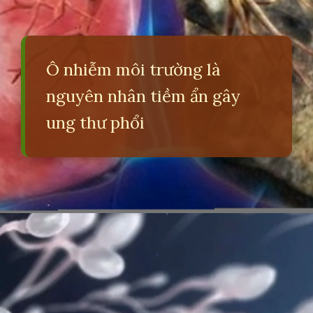
Ô nhiễm môi trường là
nguyên nhân tiềm ẩn gây
ung thư phổi
Đang mở
https://erci.edu.vn/tac-hai-gay-o-nhiem-moi-truong