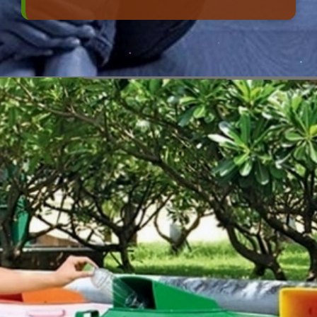
Đang mở
https://erci.edu.vn/tac-hai-gay-o-nhiem-moi-truong