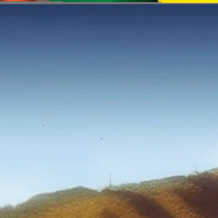
Đang mở
https://erci.edu.vn/tac-hai-gay-o-nhiem-moi-truong