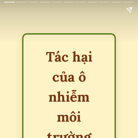
Tác hại
của ô
nhiễm
môi
trường