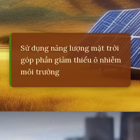
Sử dụng năng lượng mặt trời
góp phần giảm thiểu ô nhiễm
môi trường
Đang mở
https://erci.edu.vn/tac-hai-gay-o-nhiem-moi-truong