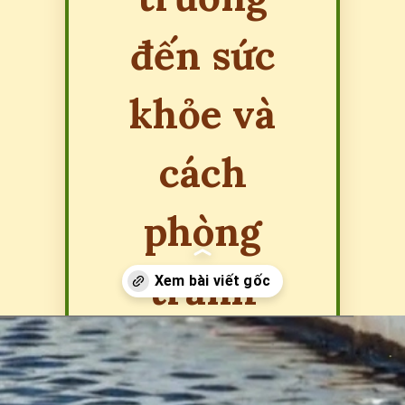
đến sức
khỏe và
cách
phòng
tránh
hiệu quả
Đang mở
https://erci.edu.vn/tac-hai-gay-o-nhiem-moi-truong