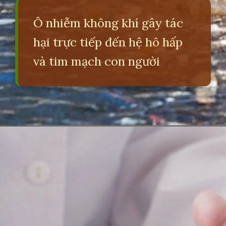
Ô nhiễm không khí gây tác
hại trực tiếp đến hệ hô hấp
và tim mạch con người
Đang mở
https://erci.edu.vn/tac-hai-gay-o-nhiem-moi-truong