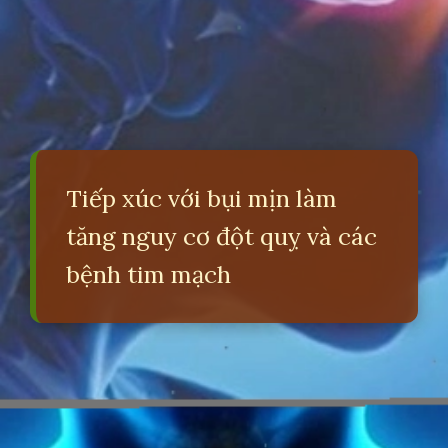
Tiếp xúc với bụi mịn làm
tăng nguy cơ đột quỵ và các
bệnh tim mạch
Đang mở
https://erci.edu.vn/tac-hai-gay-o-nhiem-moi-truong