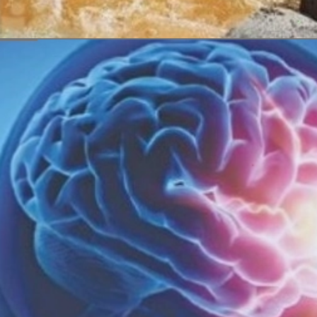
Đang mở
https://erci.edu.vn/tac-hai-gay-o-nhiem-moi-truong