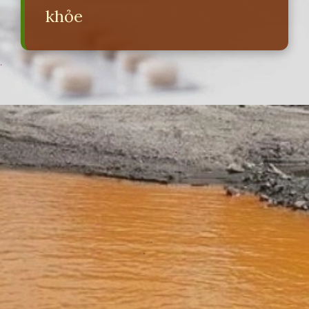
khỏe
Đang mở
https://erci.edu.vn/tac-hai-gay-o-nhiem-moi-truong