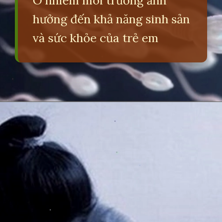
Ô nhiễm môi trường ảnh
hưởng đến khả năng sinh sản
và sức khỏe của trẻ em
Đang mở
https://erci.edu.vn/tac-hai-gay-o-nhiem-moi-truong