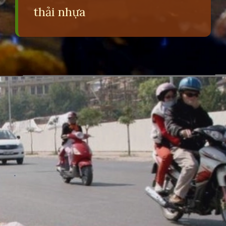
thải nhựa
Đang mở
https://erci.edu.vn/tac-hai-cua-viec-xa-rac-bua-bai