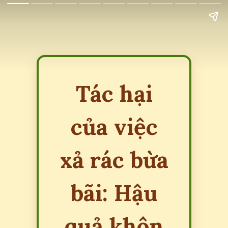
Tác hại
của việc
xả rác bừa
bãi: Hậu
quả khôn