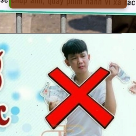
Đang mở
https://erci.edu.vn/tac-hai-cua-viec-xa-rac-bua-bai