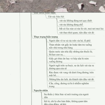
Đang mở
https://erci.edu.vn/tac-hai-cua-viec-xa-rac-bua-bai