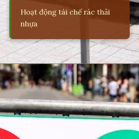
Hoạt động tái chế rác thải
nhựa
Đang mở
https://erci.edu.vn/tac-hai-cua-viec-xa-rac-bua-bai