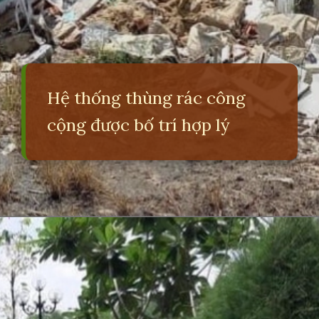
Hệ thống thùng rác công
cộng được bố trí hợp lý
Đang mở
https://erci.edu.vn/tac-hai-cua-viec-xa-rac-bua-bai