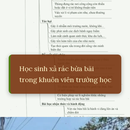
Học sinh xả rác bừa bãi
trong khuôn viên trường học
Đang mở
https://erci.edu.vn/tac-hai-cua-viec-xa-rac-bua-bai