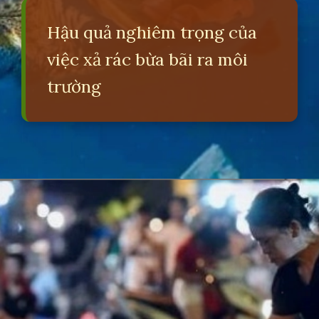
Hậu quả nghiêm trọng của
việc xả rác bừa bãi ra môi
trường
Đang mở
https://erci.edu.vn/tac-hai-cua-viec-xa-rac-bua-bai