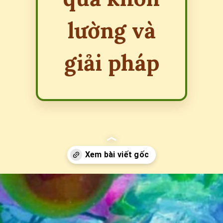
lường và
giải pháp
Đang mở
https://erci.edu.vn/tac-hai-cua-viec-xa-rac-bua-bai