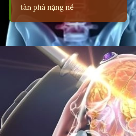
tàn phá nặng nề
Đang mở
https://erci.edu.vn/tac-hai-cua-viec-ngoi-nhieu