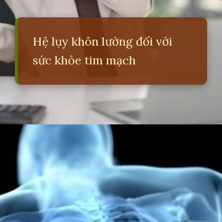
Hệ lụy khôn lường đối với
sức khỏe tim mạch
Đang mở
https://erci.edu.vn/tac-hai-cua-viec-ngoi-nhieu