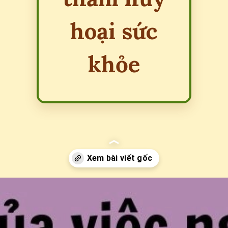
hoại sức
khỏe
Đang mở
https://erci.edu.vn/tac-hai-cua-viec-ngoi-nhieu