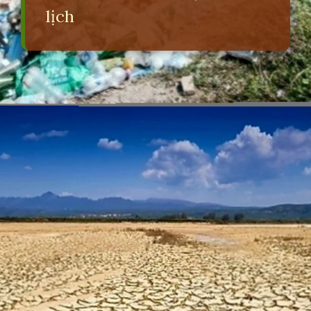
lịch
Đang mở
https://erci.edu.vn/tac-hai-cua-viec-khong-bao-ve-moi-truong