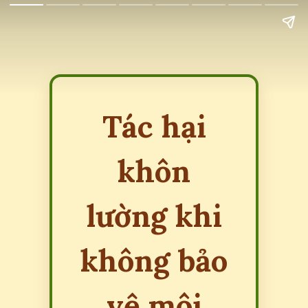
Tác hại
khôn
lường khi
không bảo
vệ môi