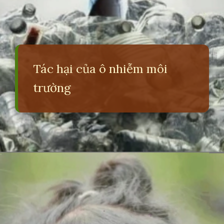
Tác hại của ô nhiễm môi
trường
Đang mở
https://erci.edu.vn/tac-hai-cua-viec-khong-bao-ve-moi-truong