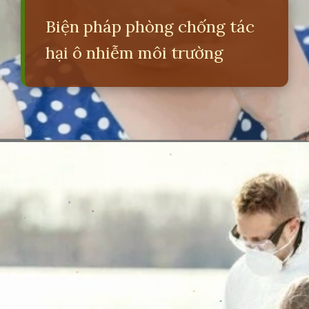
Biện pháp phòng chống tác
hại ô nhiễm môi trường
Đang mở
https://erci.edu.vn/tac-hai-cua-viec-khong-bao-ve-moi-truong