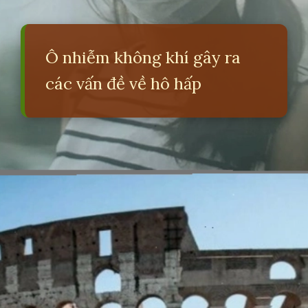
Ô nhiễm không khí gây ra
các vấn đề về hô hấp
Đang mở
https://erci.edu.vn/tac-hai-cua-viec-khong-bao-ve-moi-truong