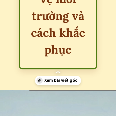
trường và
cách khắc
phục
Đang mở
https://erci.edu.vn/tac-hai-cua-viec-khong-bao-ve-moi-truong