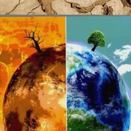
Đang mở
https://erci.edu.vn/tac-hai-cua-viec-khong-bao-ve-moi-truong