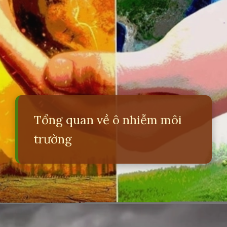
Tổng quan về ô nhiễm môi
trường
Đang mở
https://erci.edu.vn/tac-hai-cua-viec-khong-bao-ve-moi-truong