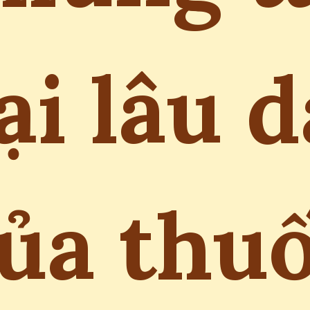
ại lâu d
ủa thu