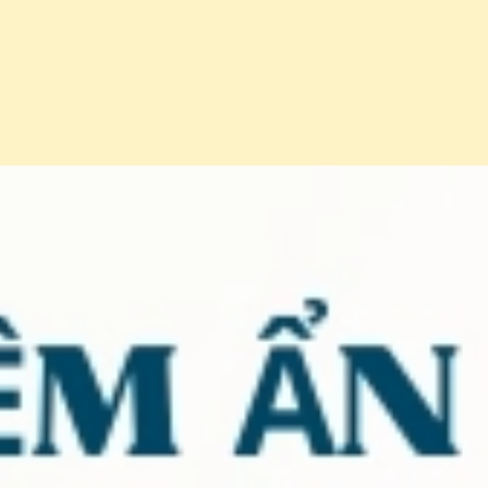
Đang mở
https://erci.edu.vn/tac-hai-cua-thuoc-tranh-thai