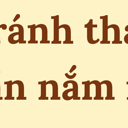
ránh th
ần nắm 