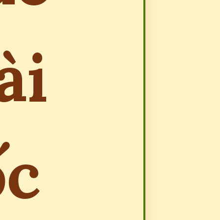
ài
ốc