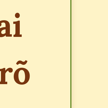
ai
rõ