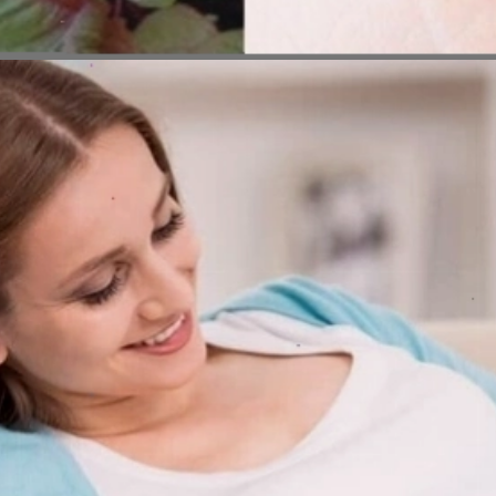
Đang mở
https://erci.edu.vn/tac-hai-cua-rau-den