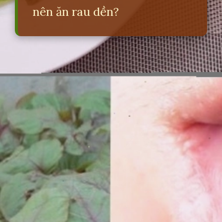
nên ăn rau dền?
Đang mở
https://erci.edu.vn/tac-hai-cua-rau-den