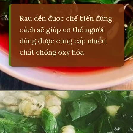
Rau dền được chế biến đúng
cách sẽ giúp cơ thể người
dùng được cung cấp nhiều
chất chống oxy hóa
Đang mở
https://erci.edu.vn/tac-hai-cua-rau-den