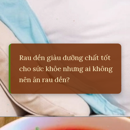
Rau dền giàu dưỡng chất tốt
cho sức khỏe nhưng ai không
nên ăn rau dền?
Đang mở
https://erci.edu.vn/tac-hai-cua-rau-den