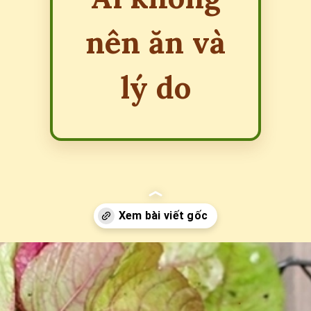
nên ăn và
lý do
Đang mở
https://erci.edu.vn/tac-hai-cua-rau-den