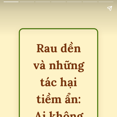
Rau dền
và những
tác hại
tiềm ẩn:
Ai không