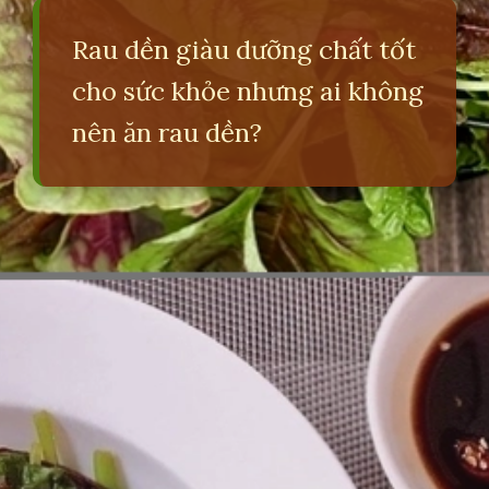
Rau dền giàu dưỡng chất tốt
cho sức khỏe nhưng ai không
nên ăn rau dền?
Đang mở
https://erci.edu.vn/tac-hai-cua-rau-den