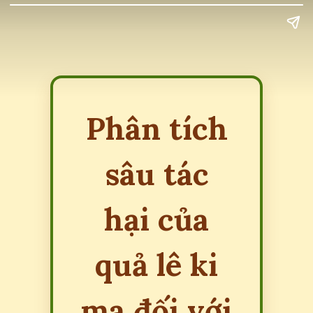
Phân tích
sâu tác
hại của
quả lê ki
ma đối với