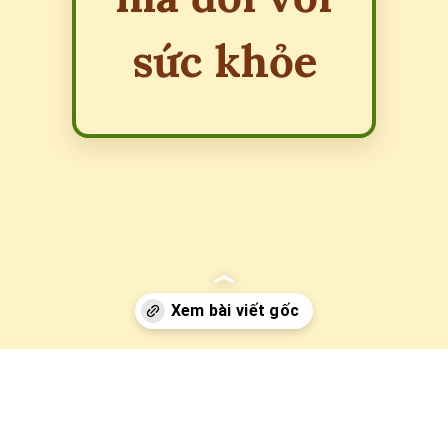
sức khỏe
Đang mở
https://erci.edu.vn/tac-hai-cua-qua-le-ki-ma