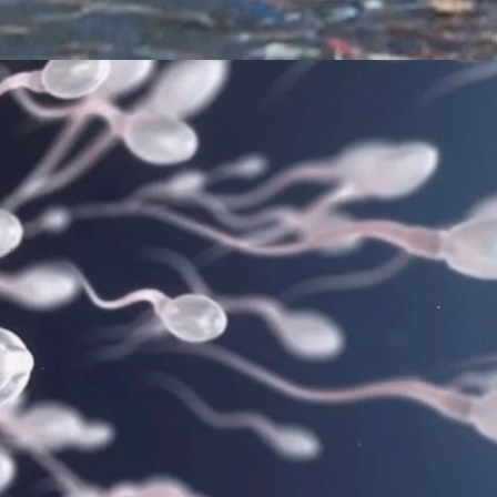
Đang mở
https://erci.edu.vn/tac-hai-cua-o-nhiem-moi-truong-la-gi