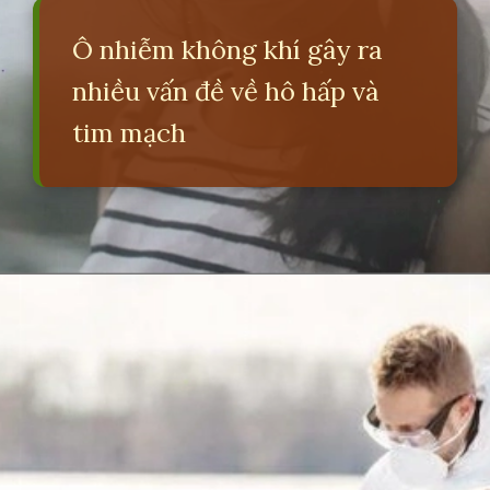
Ô nhiễm không khí gây ra
nhiều vấn đề về hô hấp và
tim mạch
Đang mở
https://erci.edu.vn/tac-hai-cua-o-nhiem-moi-truong-la-gi