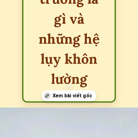
gì và
những hệ
lụy khôn
lường
Đang mở
https://erci.edu.vn/tac-hai-cua-o-nhiem-moi-truong-la-gi