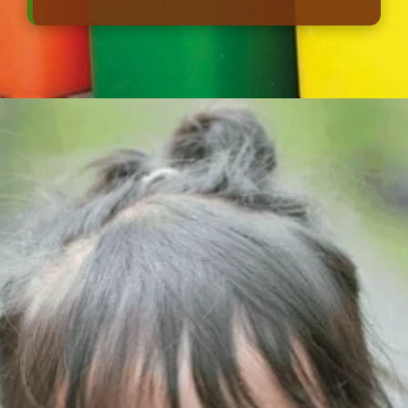
Đang mở
https://erci.edu.vn/tac-hai-cua-o-nhiem-moi-truong-la-gi