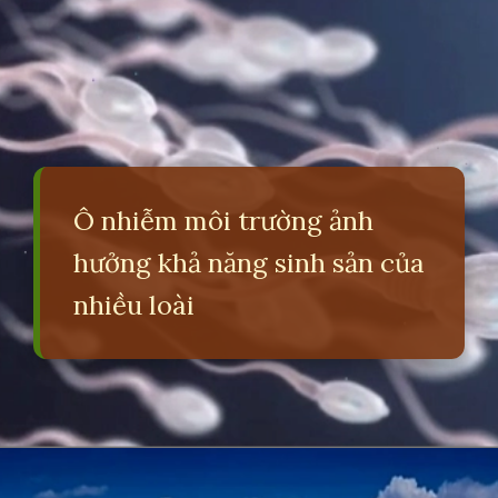
Ô nhiễm môi trường ảnh
hưởng khả năng sinh sản của
nhiều loài
Đang mở
https://erci.edu.vn/tac-hai-cua-o-nhiem-moi-truong-la-gi