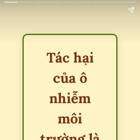
Tác hại
của ô
nhiễm
môi
trường là