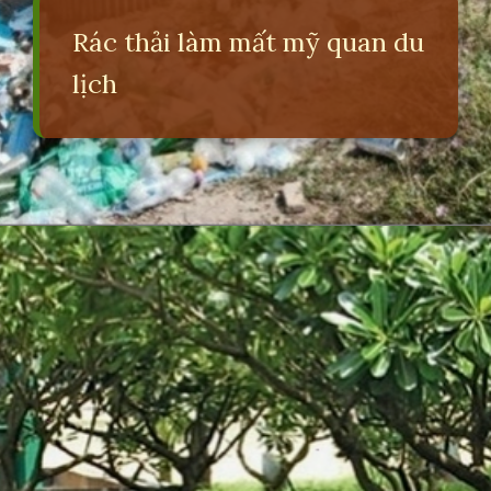
Rác thải làm mất mỹ quan du
lịch
Đang mở
https://erci.edu.vn/tac-hai-cua-o-nhiem-moi-truong-la-gi