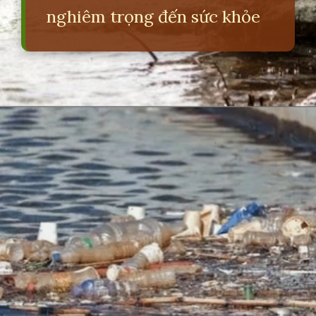
nghiêm trọng đến sức khỏe
Đang mở
https://erci.edu.vn/tac-hai-cua-o-nhiem-moi-truong-la-gi