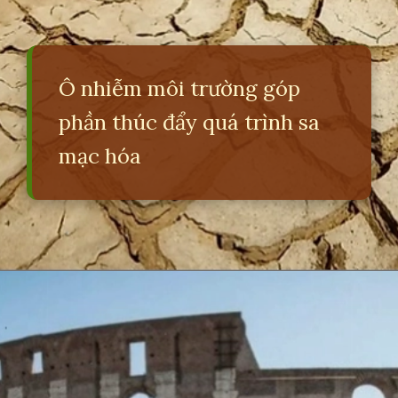
Ô nhiễm môi trường góp
phần thúc đẩy quá trình sa
mạc hóa
Đang mở
https://erci.edu.vn/tac-hai-cua-o-nhiem-moi-truong-la-gi