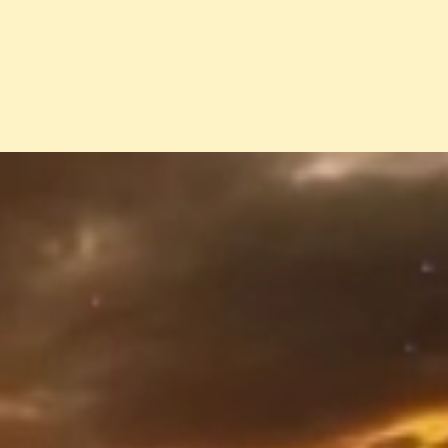
Đang mở
https://erci.edu.vn/tac-hai-cua-o-nhiem-moi-truon