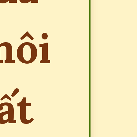
môi
ất