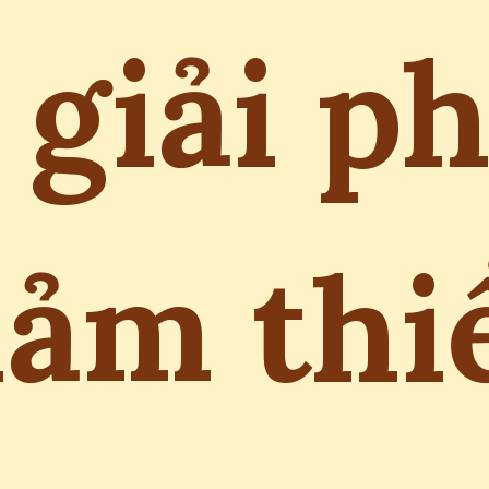
 giải p
iảm thi