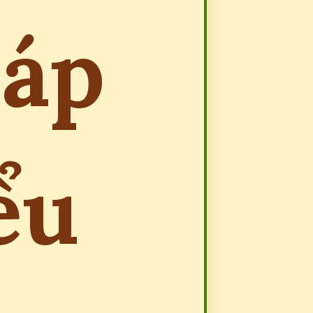
háp
ểu