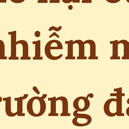
nhiễm 
rường đ