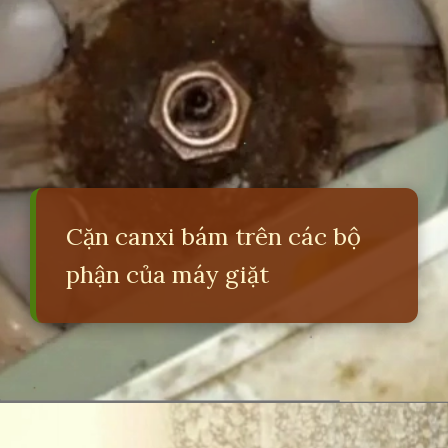
Cặn canxi bám trên các bộ
phận của máy giặt
Đang mở
https://erci.edu.vn/tac-hai-cua-nuoc-cung-hoa-12