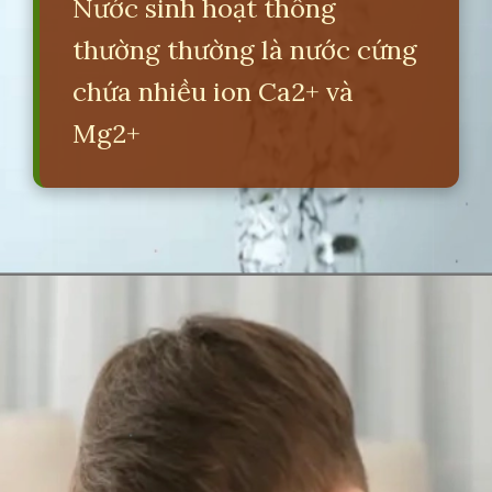
Nước sinh hoạt thông
thường thường là nước cứng
chứa nhiều ion Ca2+ và
Mg2+
Đang mở
https://erci.edu.vn/tac-hai-cua-nuoc-cung-hoa-12