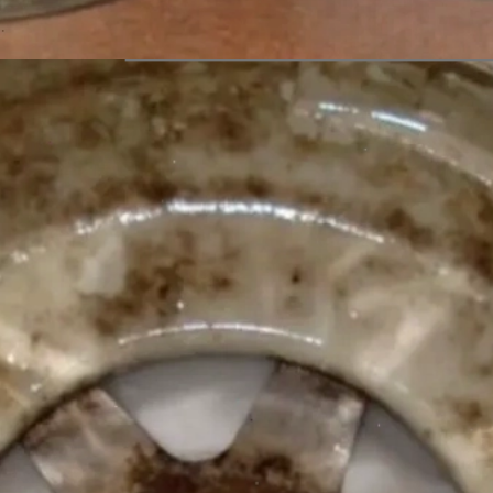
Đang mở
https://erci.edu.vn/tac-hai-cua-nuoc-cung-hoa-12