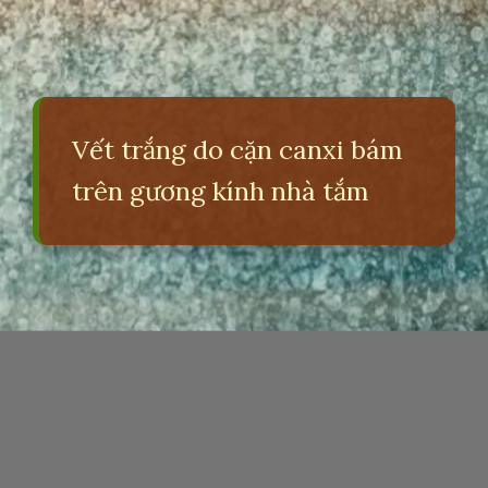
Vết trắng do cặn canxi bám
trên gương kính nhà tắm
Đang mở
https://erci.edu.vn/tac-hai-cua-nuoc-cung-hoa-12