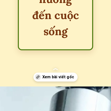
đến cuộc
sống
Đang mở
https://erci.edu.vn/tac-hai-cua-nuoc-cung-hoa-12