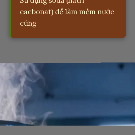
Sử dụng soda (natri
cacbonat) để làm mềm nước
cứng
Đang mở
https://erci.edu.vn/tac-hai-cua-nuoc-cung-hoa-12