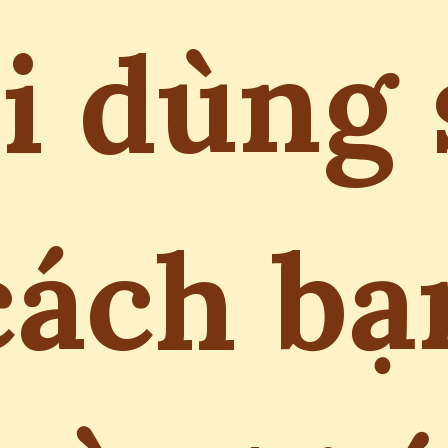
i dùng 
cách bạ