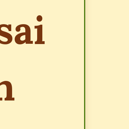
sai
n