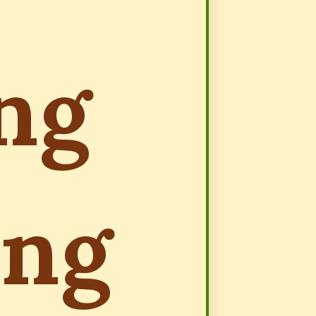
ng
ong