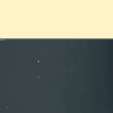
Đang mở
https://erci.edu.vn/tac-hai-cua-mat-ong