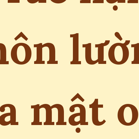
hôn lườ
a mật 