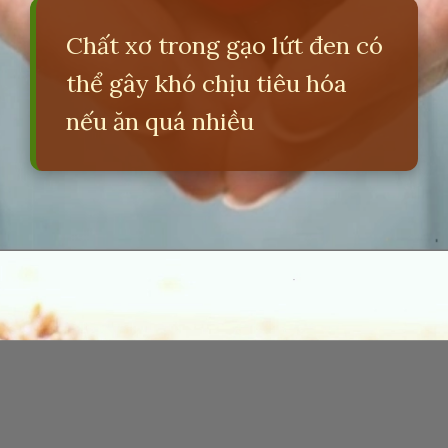
Chất xơ trong gạo lứt đen có
thể gây khó chịu tiêu hóa
nếu ăn quá nhiều
Đang mở
https://erci.edu.vn/tac-hai-cua-gao-lut-den