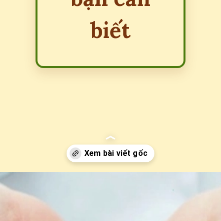
biết
Đang mở
https://erci.edu.vn/tac-hai-cua-gao-lut-den