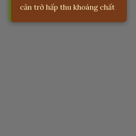
cản trở hấp thu khoáng chất
Đang mở
https://erci.edu.vn/tac-hai-cua-gao-lut-den