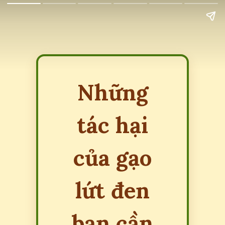
Những
tác hại
của gạo
lứt đen
bạn cần