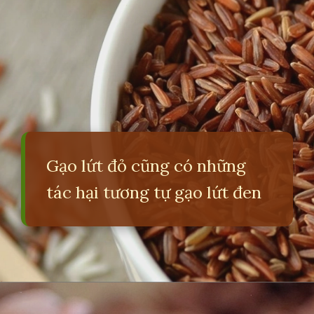
Gạo lứt đỏ cũng có những
tác hại tương tự gạo lứt đen
Đang mở
https://erci.edu.vn/tac-hai-cua-gao-lut-den