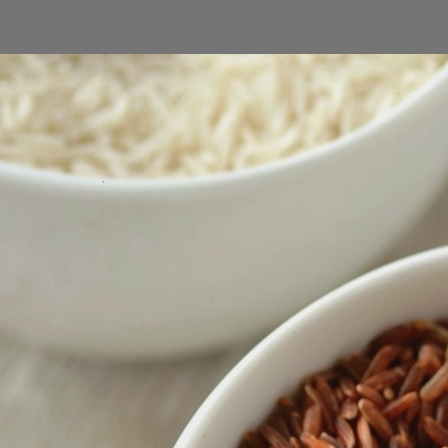
Đang mở
https://erci.edu.vn/tac-hai-cua-gao-lut-den