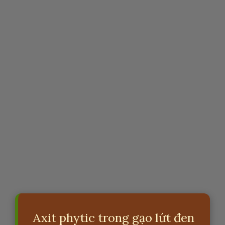
Axit phytic trong gạo lứt đen