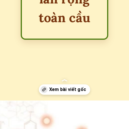
toàn cầu
Đang mở
https://erci.edu.vn/tac-hai-cua-dan-so-gia