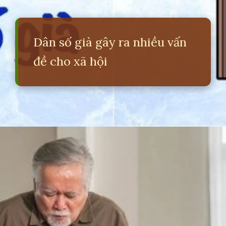
Dân số già gây ra nhiều vấn
đề cho xã hội
Đang mở
https://erci.edu.vn/tac-hai-cua-dan-so-gia