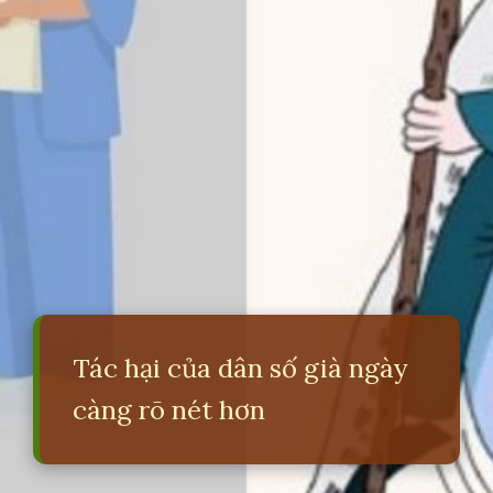
Tác hại của dân số già ngày
càng rõ nét hơn