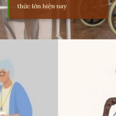
thức lớn hiện nay
Đang mở
https://erci.edu.vn/tac-hai-cua-dan-so-gia