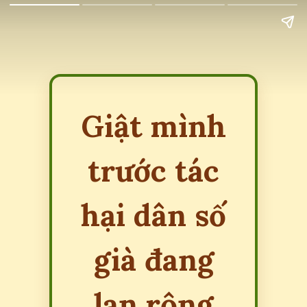
Giật mình
trước tác
hại dân số
già đang
lan rộng