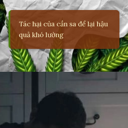
Tác hại của cần sa để lại hậu
quả khó lường
Đang mở
https://erci.edu.vn/tac-hai-cua-can-sa