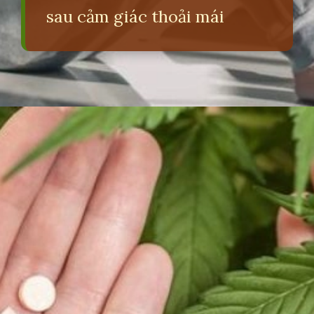
sau cảm giác thoải mái
Đang mở
https://erci.edu.vn/tac-hai-cua-can-sa