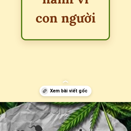
con người
Đang mở
https://erci.edu.vn/tac-hai-cua-can-sa