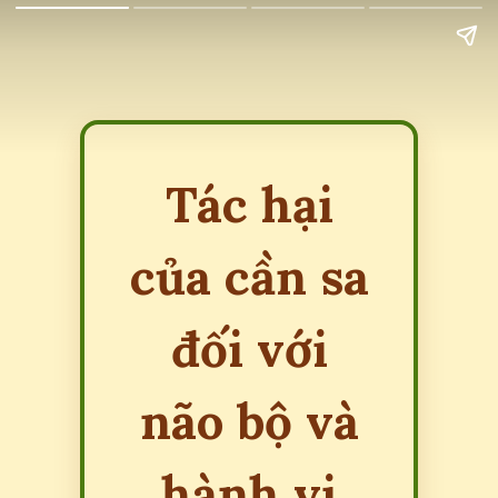
Tác hại
của cần sa
đối với
não bộ và
hành vi