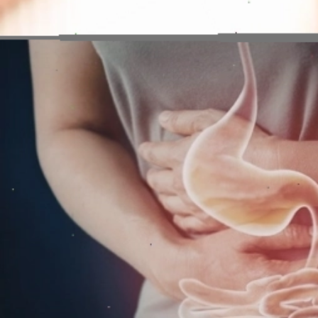
Đang mở
https://erci.edu.vn/tac-hai-cua-bap-cai-tim