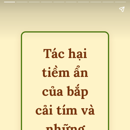
Tác hại
tiềm ẩn
của bắp
cải tím và
những