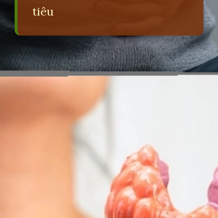
tiêu
Đang mở
https://erci.edu.vn/tac-hai-cua-bap-cai-tim