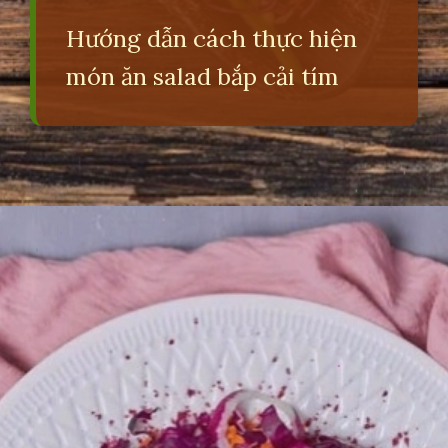
Hướng dẫn cách thực hiện
món ăn salad bắp cải tím
Đang mở
https://erci.edu.vn/tac-hai-cua-bap-cai-tim