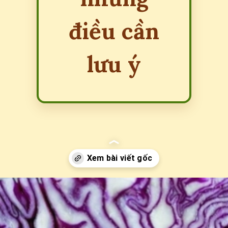
điều cần
lưu ý
Đang mở
https://erci.edu.vn/tac-hai-cua-bap-cai-tim