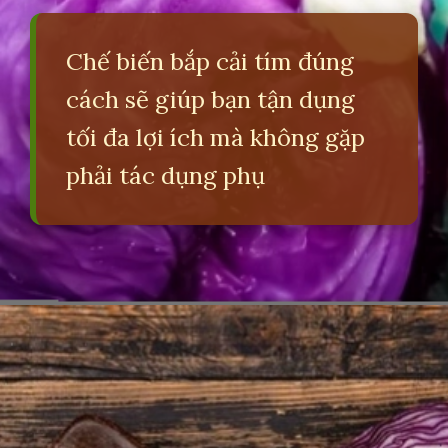
Chế biến bắp cải tím đúng
cách sẽ giúp bạn tận dụng
tối đa lợi ích mà không gặp
phải tác dụng phụ
Đang mở
https://erci.edu.vn/tac-hai-cua-bap-cai-tim