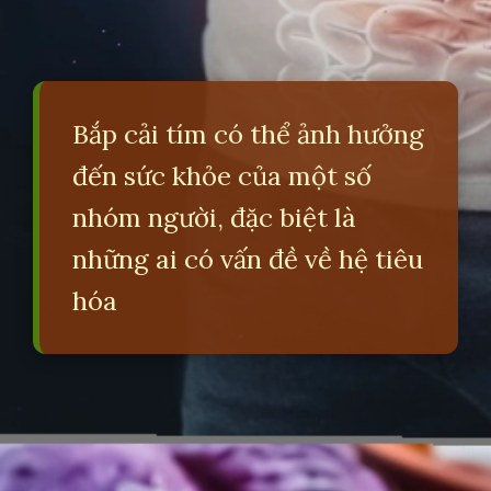
Bắp cải tím có thể ảnh hưởng
đến sức khỏe của một số
nhóm người, đặc biệt là
những ai có vấn đề về hệ tiêu
hóa
Đang mở
https://erci.edu.vn/tac-hai-cua-bap-cai-tim