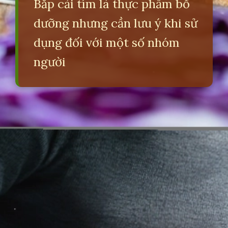
Bắp cải tím là thực phẩm bổ
dưỡng nhưng cần lưu ý khi sử
dụng đối với một số nhóm
người
Đang mở
https://erci.edu.vn/tac-hai-cua-bap-cai-tim