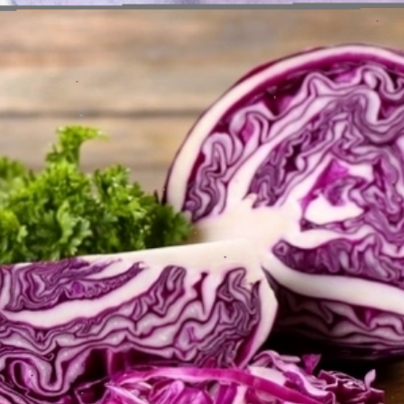
Đang mở
https://erci.edu.vn/tac-hai-cua-bap-cai-tim