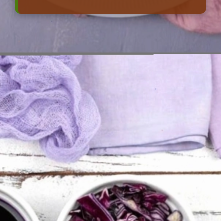
Đang mở
https://erci.edu.vn/tac-hai-cua-bap-cai-tim