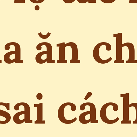
a ăn c
sai các