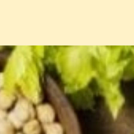
Đang mở
https://erci.edu.vn/tac-hai-an-chay