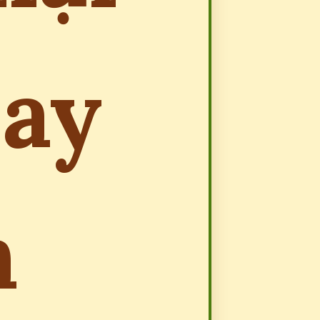
hay
h