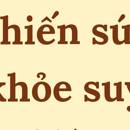
hiến s
khỏe su