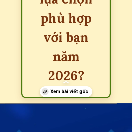
phù hợp
với bạn
năm
2026?
Đang mở
https://erci.edu.vn/so-sanh-the-tin-dung-va-the-ghi-no