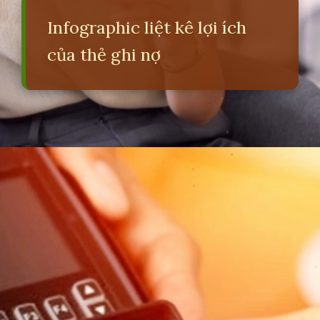
Infographic liệt kê lợi ích
của thẻ ghi nợ
Đang mở
https://erci.edu.vn/so-sanh-the-tin-dung-va-the-ghi-no