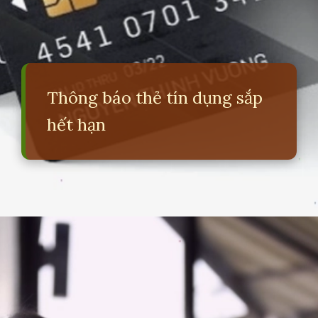
Thông báo thẻ tín dụng sắp
hết hạn
Đang mở
https://erci.edu.vn/so-sanh-the-tin-dung-va-the-ghi-no