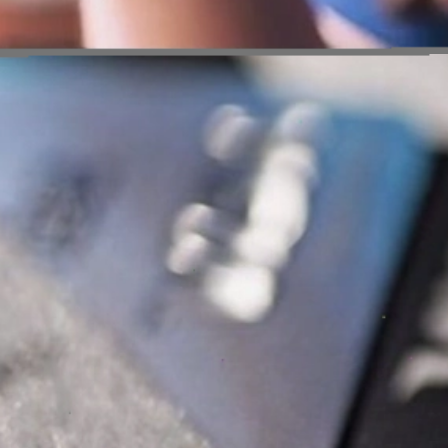
Đang mở
https://erci.edu.vn/so-sanh-the-tin-dung-va-the-ghi-no