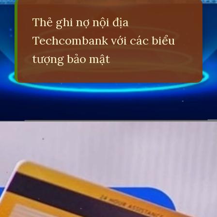
Thẻ ghi nợ nội địa
Techcombank với các biểu
tượng bảo mật
Đang mở
https://erci.edu.vn/so-sanh-the-tin-dung-va-the-ghi-no