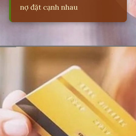
nợ đặt cạnh nhau
Đang mở
https://erci.edu.vn/so-sanh-the-tin-dung-va-the-ghi-no