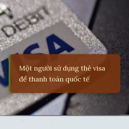
Một người sử dụng thẻ visa
để thanh toán quốc tế
Đang mở
https://erci.edu.vn/so-sanh-the-tin-dung-va-the-ghi-no