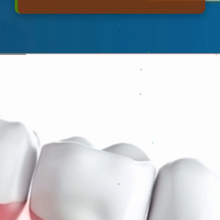
Đang mở
https://erci.edu.vn/so-sanh-cac-loai-tru-implant