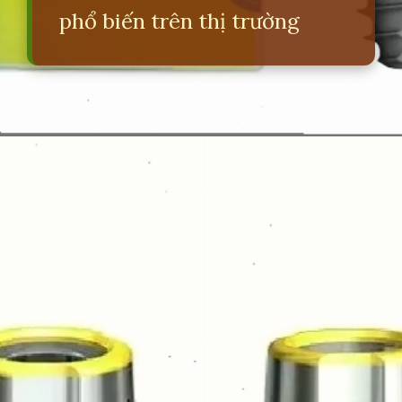
phổ biến trên thị trường
Đang mở
https://erci.edu.vn/so-sanh-cac-loai-tru-implant