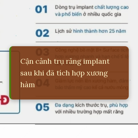
Cận cảnh trụ răng implant
sau khi đã tích hợp xương
hàm
Đang mở
https://erci.edu.vn/so-sanh-cac-loai-tru-implant