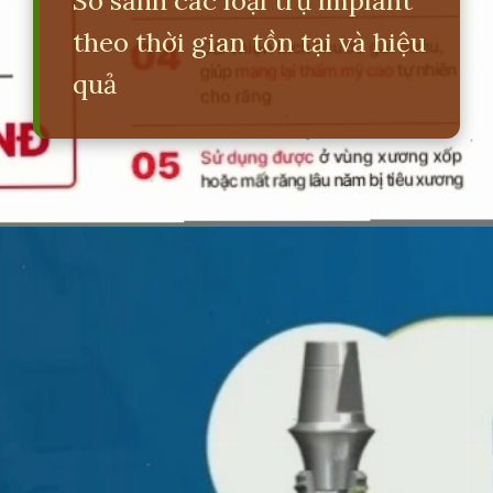
So sánh các loại trụ implant
theo thời gian tồn tại và hiệu
quả
Đang mở
https://erci.edu.vn/so-sanh-cac-loai-tru-implant