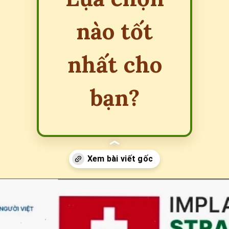
nào tốt
nhất cho
bạn?
Đang mở
https://erci.edu.vn/so-sanh-cac-loai-tru-implant