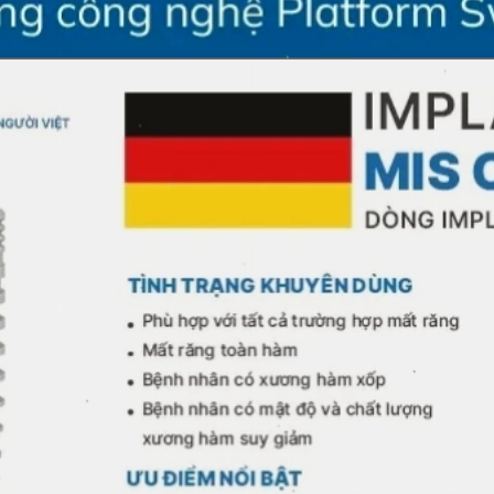
Đang mở
https://erci.edu.vn/so-sanh-cac-loai-tru-implant