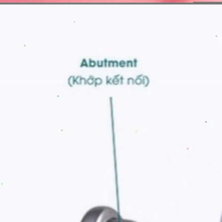
Đang mở
https://erci.edu.vn/so-sanh-cac-loai-tru-implant