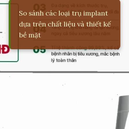
So sánh các loại trụ implant
dựa trên chất liệu và thiết kế
bề mặt
Đang mở
https://erci.edu.vn/so-sanh-cac-loai-tru-implant