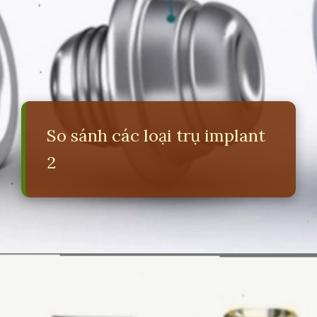
So sánh các loại trụ implant
2
Đang mở
https://erci.edu.vn/so-sanh-cac-loai-tru-implant