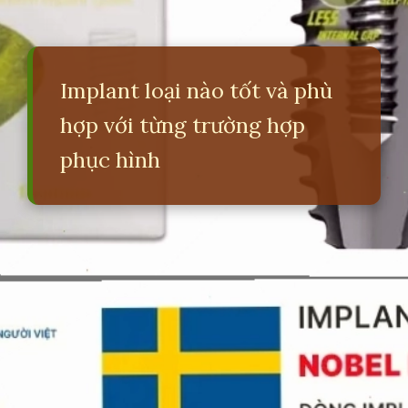
Implant loại nào tốt và phù
hợp với từng trường hợp
phục hình
Đang mở
https://erci.edu.vn/so-sanh-cac-loai-tru-implant