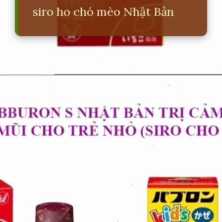
siro ho chó mèo Nhật Bản
Đang mở
https://erci.edu.vn/siro-ho-cho-meo-nhat-ban