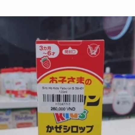
Đang mở
https://erci.edu.vn/siro-ho-cho-meo-nhat-ban