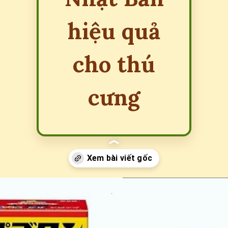
hiệu quả
cho thú
cưng
Đang mở
https://erci.edu.vn/siro-ho-cho-meo-nhat-ban