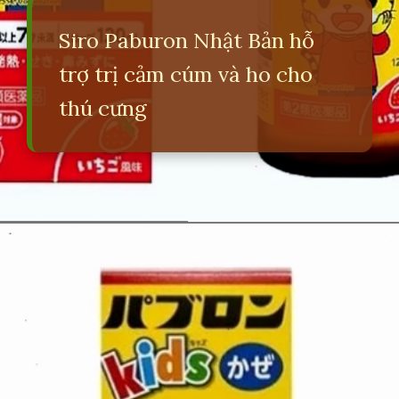
Siro Paburon Nhật Bản hỗ
trợ trị cảm cúm và ho cho
thú cưng
Đang mở
https://erci.edu.vn/siro-ho-cho-meo-nhat-ban