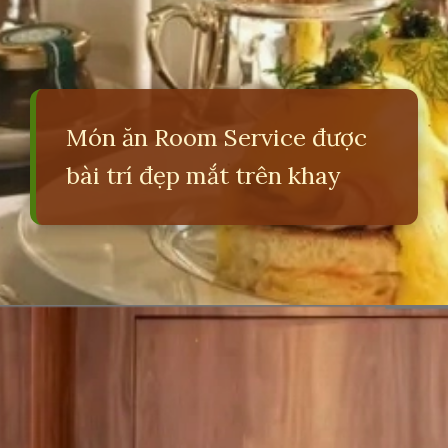
Món ăn Room Service được
bài trí đẹp mắt trên khay
Đang mở
https://erci.edu.vn/room-service-la-gi