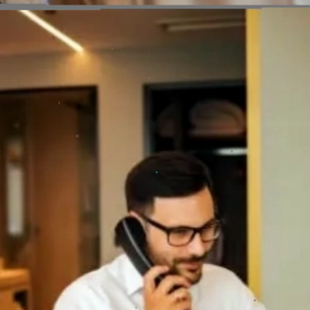
Đang mở
https://erci.edu.vn/room-service-la-gi