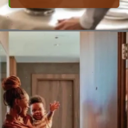
Đang mở
https://erci.edu.vn/room-service-la-gi