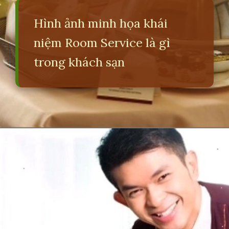
Hình ảnh minh họa khái
niệm Room Service là gì
trong khách sạn
Đang mở
https://erci.edu.vn/room-service-la-gi