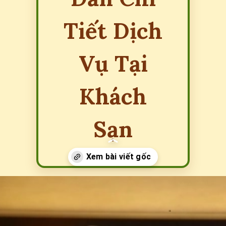
Tiết Dịch
Vụ Tại
Khách
Sạn
Đang mở
https://erci.edu.vn/room-service-la-gi