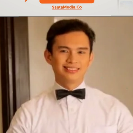
Đang mở
https://erci.edu.vn/room-service-la-gi