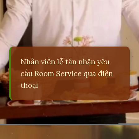
Nhân viên lễ tân nhận yêu
cầu Room Service qua điện
thoại
Đang mở
https://erci.edu.vn/room-service-la-gi