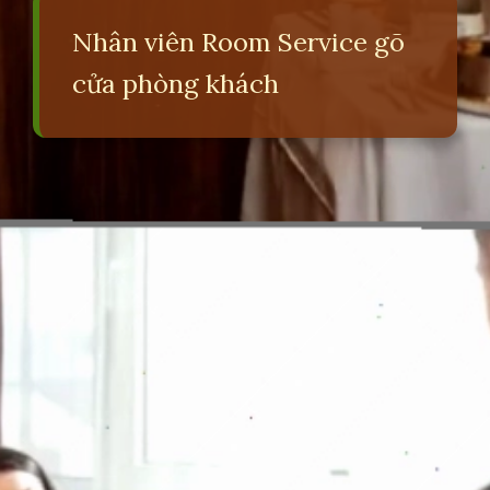
Nhân viên Room Service gõ
cửa phòng khách
Đang mở
https://erci.edu.vn/room-service-la-gi