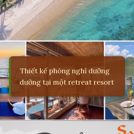
Thiết kế phòng nghỉ dưỡng
dưỡng tại một retreat resort
Đang mở
https://erci.edu.vn/retreat-la-gi