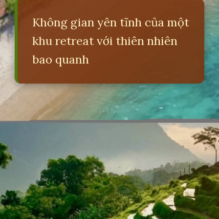
Không gian yên tĩnh của một
khu retreat với thiên nhiên
bao quanh
Đang mở
https://erci.edu.vn/retreat-la-gi