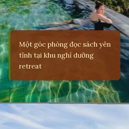
Một góc phòng đọc sách yên
tĩnh tại khu nghỉ dưỡng
retreat
Đang mở
https://erci.edu.vn/retreat-la-gi