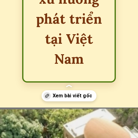
phát triển
tại Việt
Nam
Đang mở
https://erci.edu.vn/retreat-la-gi