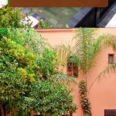
Đang mở
https://erci.edu.vn/retreat-la-gi