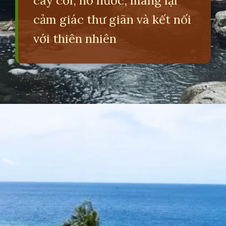
cây cối, hồ nước, mang lại
cảm giác thư giãn và kết nối
với thiên nhiên
Đang mở
https://erci.edu.vn/retreat-la-gi