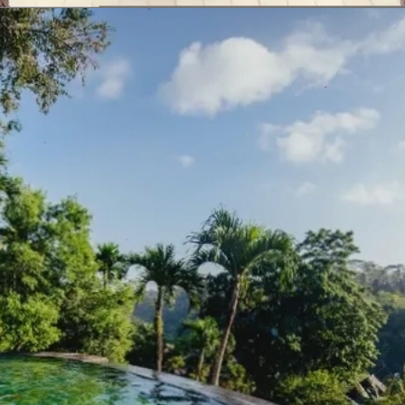
Đang mở
https://erci.edu.vn/retreat-la-gi