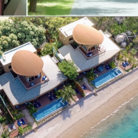
Đang mở
https://erci.edu.vn/retreat-la-gi