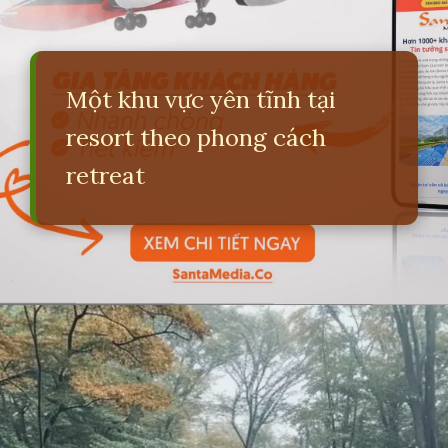
Một khu vực yên tĩnh tại
resort theo phong cách
retreat
Đang mở
https://erci.edu.vn/retreat-la-gi