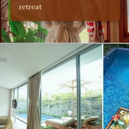
retreat
Đang mở
https://erci.edu.vn/retreat-la-gi