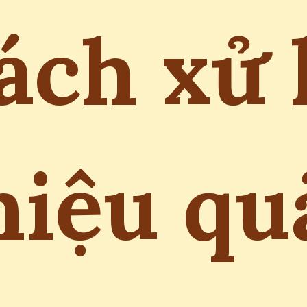
ách xử 
hiệu qu