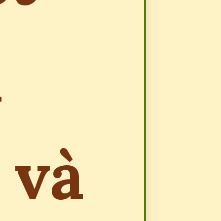
n
 và