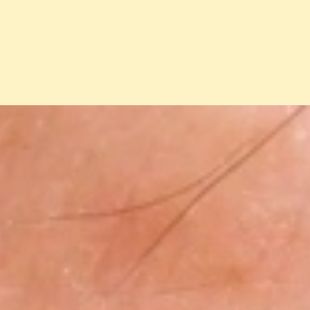
Đang mở
https://erci.edu.vn/phan-biet-vet-con-trung-can