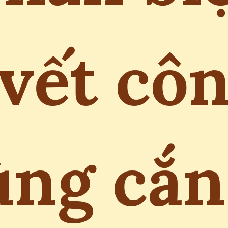
vết cô
ùng cắn