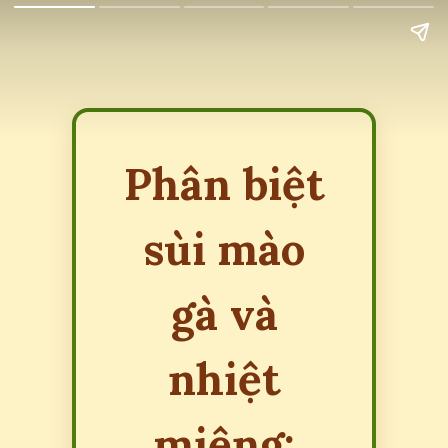
Phân biệt
sùi mào
gà và
nhiệt
miệng: