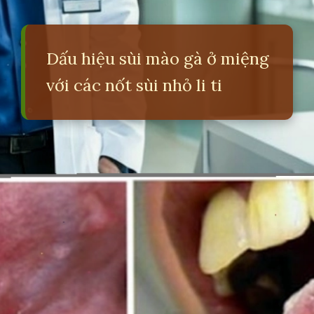
Dấu hiệu sùi mào gà ở miệng
với các nốt sùi nhỏ li ti
Đang mở
https://erci.edu.vn/phan-biet-sui-mao-ga-va-nhiet-mieng