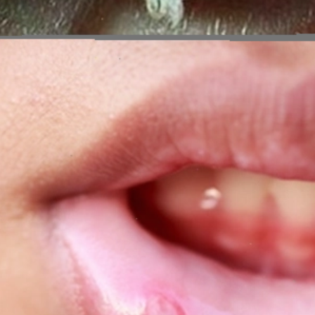
Đang mở
https://erci.edu.vn/phan-biet-sui-mao-ga-va-nhiet-mieng