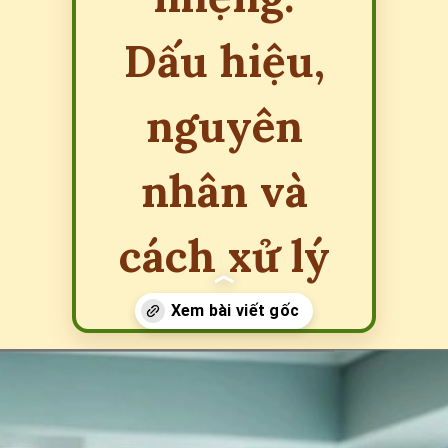
Dấu hiệu,
nguyên
nhân và
cách xử lý
Đang mở
https://erci.edu.vn/phan-biet-sui-mao-ga-va-nhiet-mieng