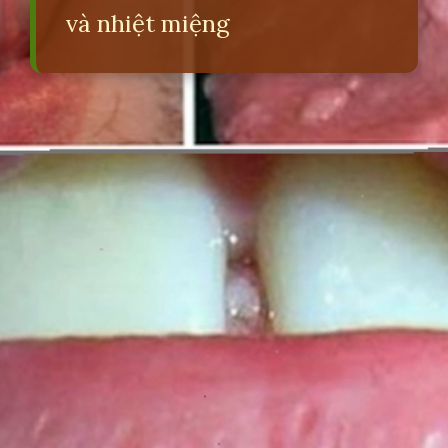
và nhiệt miệng
Đang mở
https://erci.edu.vn/phan-biet-sui-mao-ga-va-nhiet-mieng