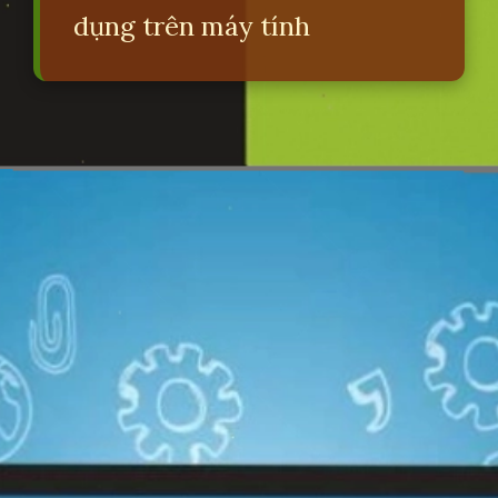
dụng trên máy tính
Đang mở
https://erci.edu.vn/phan-biet-phan-mem-he-thong-va-phan-mem-ung-dung