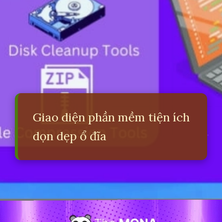
Giao diện phần mềm tiện ích
dọn dẹp ổ đĩa
Đang mở
https://erci.edu.vn/phan-biet-phan-mem-he-thong-va-phan-mem-ung-dung