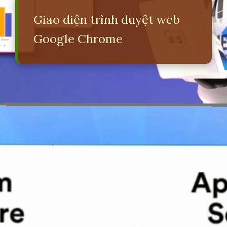
Giao diện trình duyệt web
Google Chrome
Đang mở
https://erci.edu.vn/phan-biet-phan-mem-he-thong-va-phan-mem-ung-dung