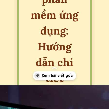
mềm ứng
dụng:
Hướng
dẫn chi
tiết
Đang mở
https://erci.edu.vn/phan-biet-phan-mem-he-thong-va-phan-mem-ung-dung