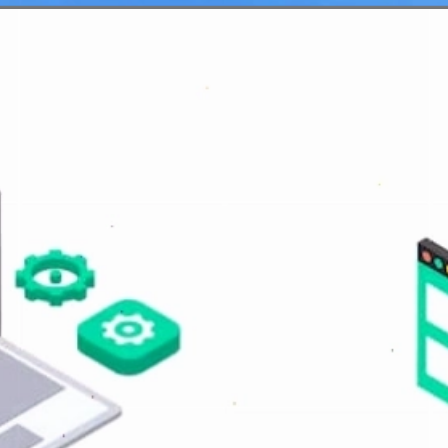
Đang mở
https://erci.edu.vn/phan-biet-phan-mem-he-thong-va-phan-mem-ung-dung