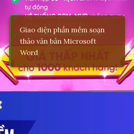
Giao diện phần mềm soạn
thảo văn bản Microsoft
Word
Đang mở
https://erci.edu.vn/phan-biet-phan-mem-he-thong-va-phan-mem-ung-dung