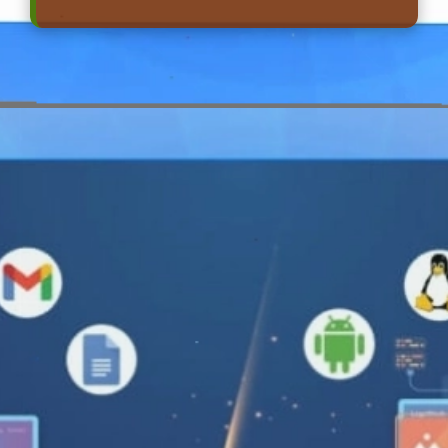
Đang mở
https://erci.edu.vn/phan-biet-phan-mem-he-thong-va-phan-mem-ung-dung