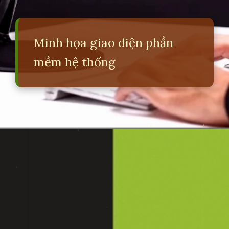
Minh họa giao diện phần
mềm hệ thống
Đang mở
https://erci.edu.vn/phan-biet-phan-mem-he-thong-va-phan-mem-ung-dung