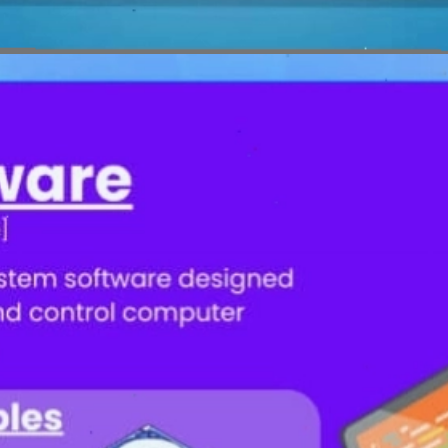
Đang mở
https://erci.edu.vn/phan-biet-phan-mem-he-thong-va-phan-mem-ung-dung