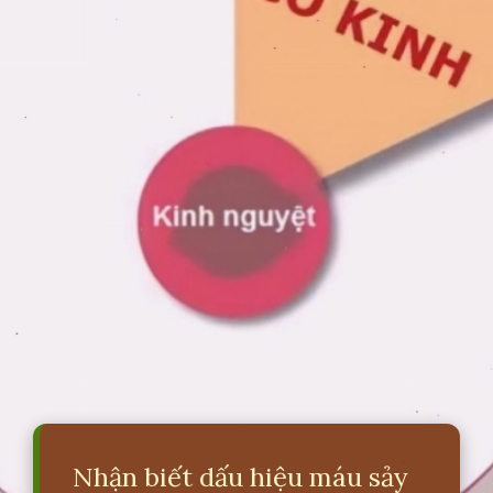
Nhận biết dấu hiệu máu sảy