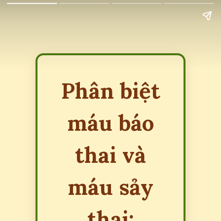
Phân biệt
máu báo
thai và
máu sảy
thai: