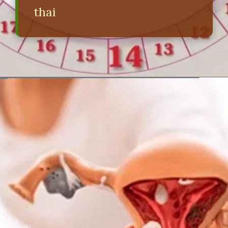
thai
Đang mở
https://erci.edu.vn/phan-biet-mau-bao-thai-va-mau-say-thai