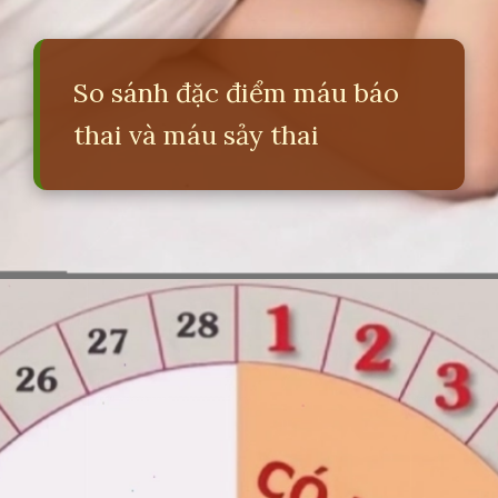
So sánh đặc điểm máu báo
thai và máu sảy thai
Đang mở
https://erci.edu.vn/phan-biet-mau-bao-thai-va-mau-say-thai