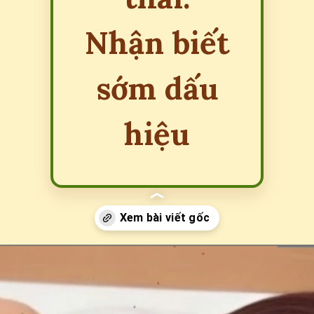
Nhận biết
sớm dấu
hiệu
Đang mở
https://erci.edu.vn/phan-biet-mau-bao-thai-va-mau-say-thai