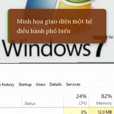
Minh họa giao diện một hệ
điều hành phổ biến
Đang mở
https://erci.edu.vn/phan-biet-he-dieu-hanh-va-phan-mem-ung-dung