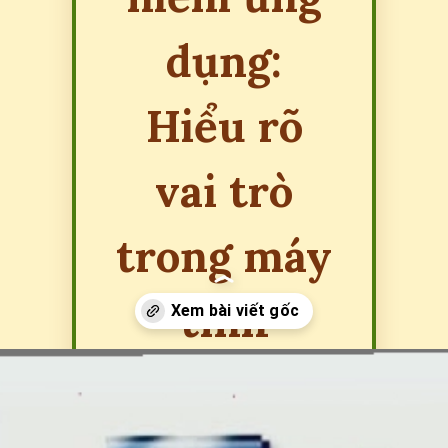
dụng:
Hiểu rõ
vai trò
trong máy
tính
Đang mở
https://erci.edu.vn/phan-biet-he-dieu-hanh-va-phan-mem-ung-dung