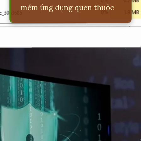
mềm ứng dụng quen thuộc
Đang mở
https://erci.edu.vn/phan-biet-he-dieu-hanh-va-phan-mem-ung-dung