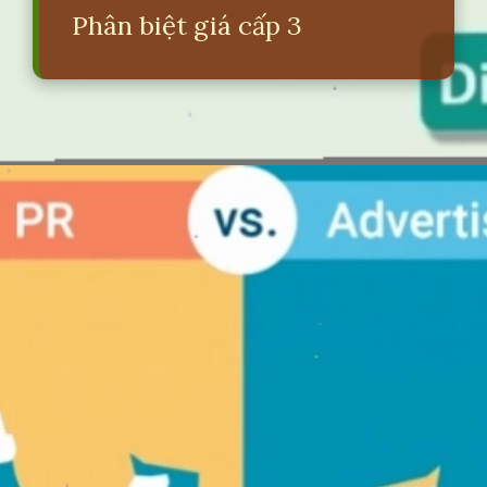
Phân biệt giá cấp 3
Đang mở
https://erci.edu.vn/phan-biet-gia-la-gi