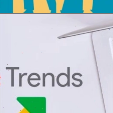
Đang mở
https://erci.edu.vn/phan-biet-gia-la-gi