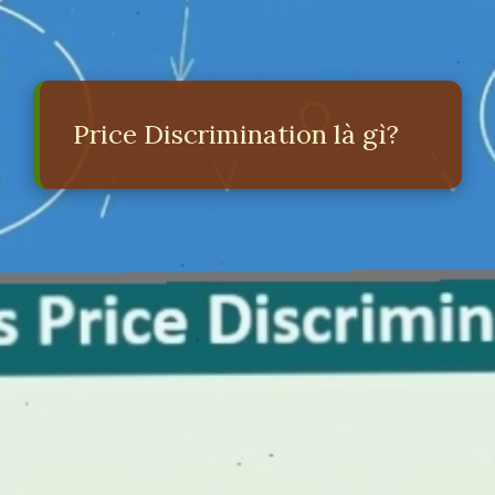
Price Discrimination là gì?
Đang mở
https://erci.edu.vn/phan-biet-gia-la-gi