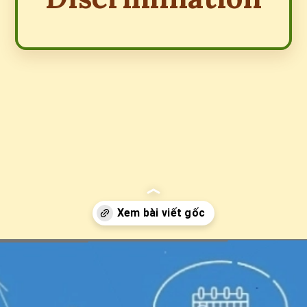
Đang mở
https://erci.edu.vn/phan-biet-gia-la-gi