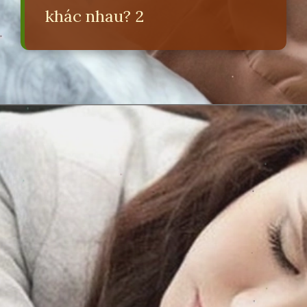
khác nhau? 2
Đang mở
https://erci.edu.vn/phan-biet-dau-nguc-kinh-va-dau-nguc-co-thai