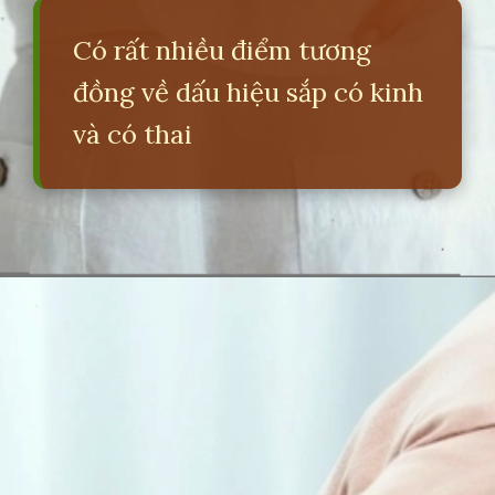
Có rất nhiều điểm tương
đồng về dấu hiệu sắp có kinh
và có thai
Đang mở
https://erci.edu.vn/phan-biet-dau-nguc-kinh-va-dau-nguc-co-thai