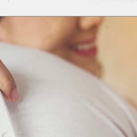
Đang mở
https://erci.edu.vn/phan-biet-dau-nguc-kinh-va-dau-nguc-co-thai