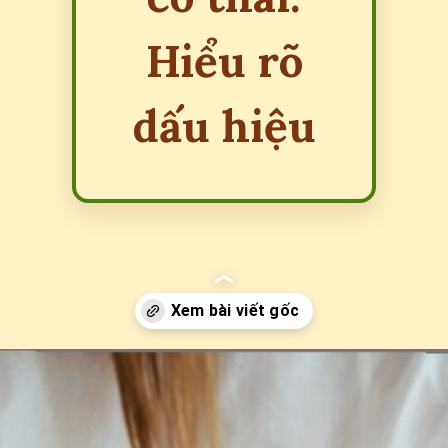
Hiểu rõ
dấu hiệu
Đang mở
https://erci.edu.vn/phan-biet-dau-nguc-kinh-va-dau-nguc-co-thai