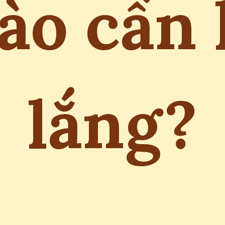
ào cần 
lắng?