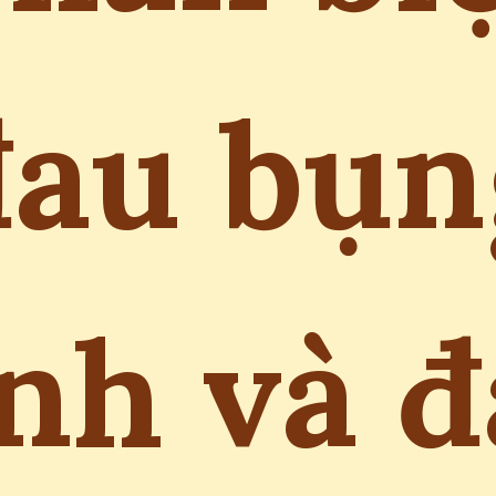
đau bụn
nh và 