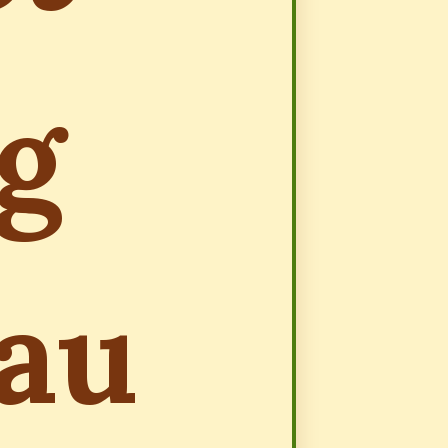
g
đau