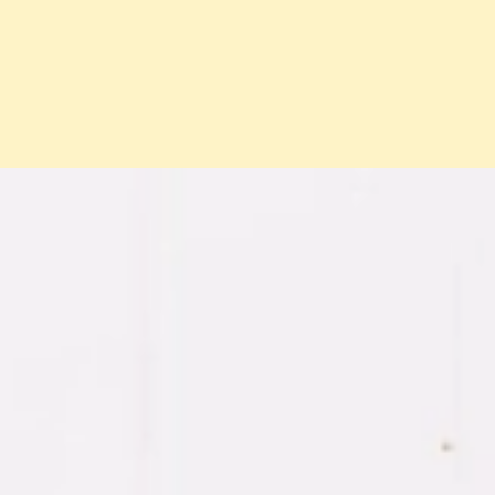
Đang mở
https://erci.edu.vn/phan-biet-dau-bung-kinh-va-da