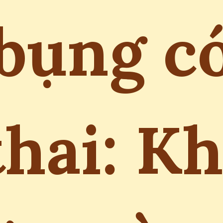
bụng c
thai: Kh