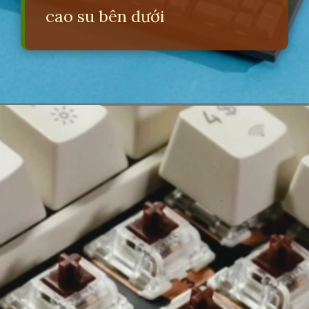
cao su bên dưới
Đang mở
https://erci.edu.vn/phan-biet-ban-phim-co-va-gia-co