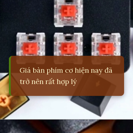
Giá bàn phím cơ hiện nay đã
trở nên rất hợp lý
Đang mở
https://erci.edu.vn/phan-biet-ban-phim-co-va-gia-co