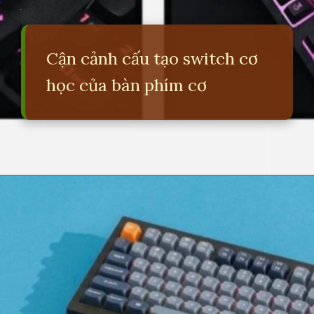
Cận cảnh cấu tạo switch cơ
học của bàn phím cơ
Đang mở
https://erci.edu.vn/phan-biet-ban-phim-co-va-gia-co