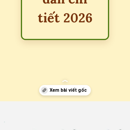
tiết 2026
Đang mở
https://erci.edu.vn/phan-biet-ban-phim-co-va-gia-co