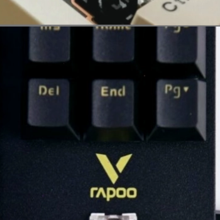
Đang mở
https://erci.edu.vn/phan-biet-ban-phim-co-va-gia-co