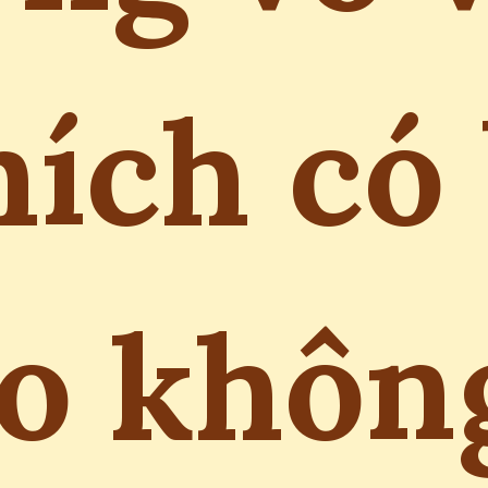
hích có 
o khôn