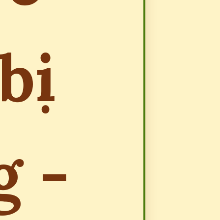
bị
g -