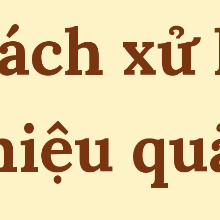
ách xử 
hiệu qu