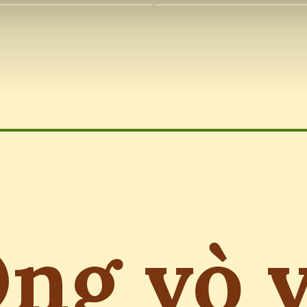
ng vò 