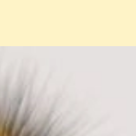
Đang mở
https://erci.edu.vn/ong-vo-ve-chich-co-bi-sao-kho