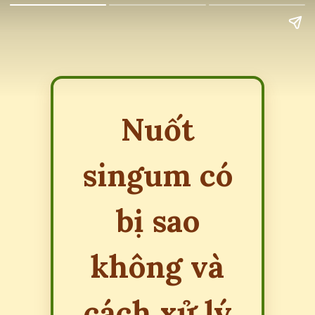
Nuốt
singum có
bị sao
không và
cách xử lý