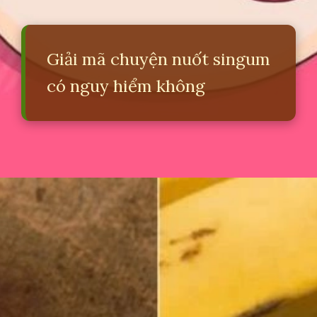
Giải mã chuyện nuốt singum
có nguy hiểm không
Đang mở
https://erci.edu.vn/nuot-singum-co-bi-sao-khong