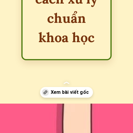
chuẩn
khoa học
Đang mở
https://erci.edu.vn/nuot-singum-co-bi-sao-khong