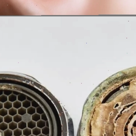
Đang mở
https://erci.edu.vn/nuoc-cung-khong-gay-ra-tac-hai-nao-duoi-day