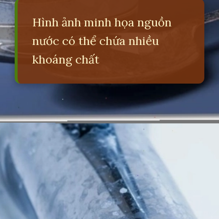
Hình ảnh minh họa nguồn
nước có thể chứa nhiều
khoáng chất
Đang mở
https://erci.edu.vn/nuoc-cung-khong-gay-ra-tac-hai-nao-duoi-day