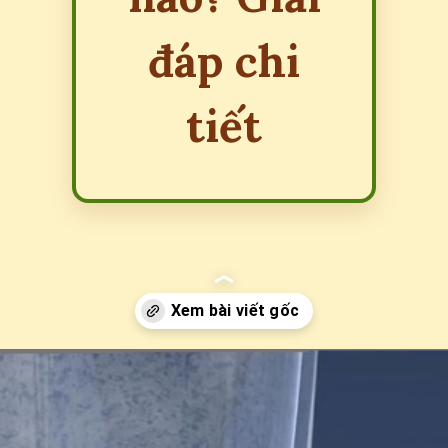
đáp chi
tiết
Đang mở
https://erci.edu.vn/nuoc-cung-khong-gay-ra-tac-hai-nao-duoi-day