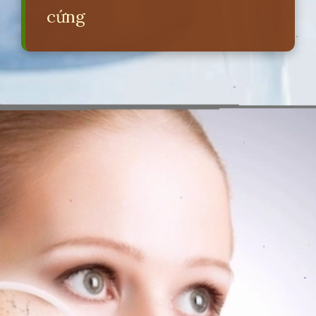
cứng
Đang mở
https://erci.edu.vn/nuoc-cung-khong-gay-ra-tac-hai-nao-duoi-day