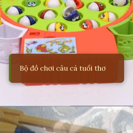
Bộ đồ chơi câu cá tuổi thơ
Đang mở
https://erci.edu.vn/nhung-do-choi-tuoi-tho