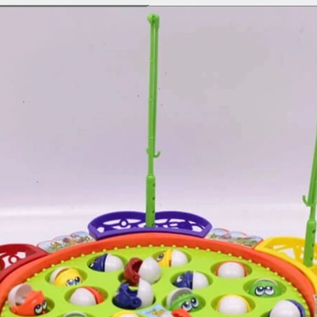
Đang mở
https://erci.edu.vn/nhung-do-choi-tuoi-tho