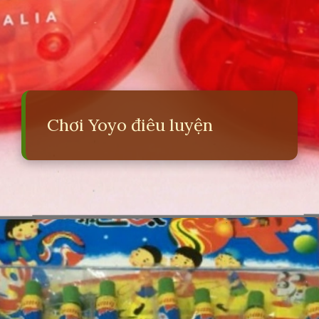
Chơi Yoyo điêu luyện
Đang mở
https://erci.edu.vn/nhung-do-choi-tuoi-tho