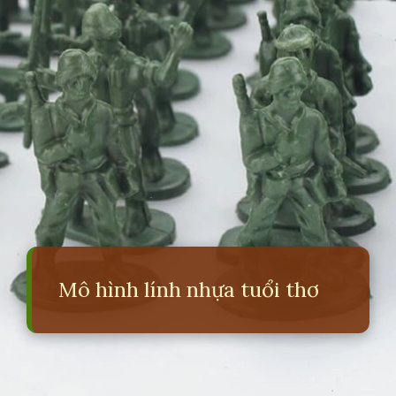
Mô hình lính nhựa tuổi thơ