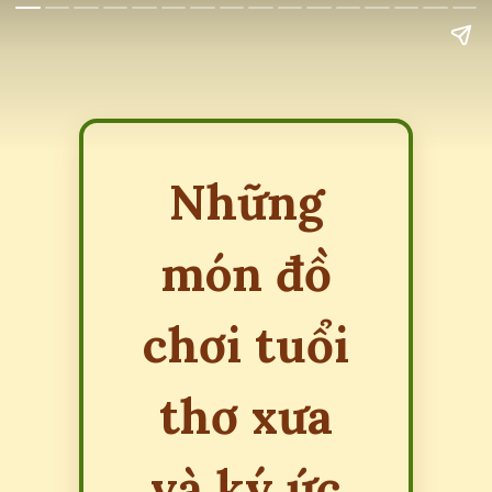
Những
món đồ
chơi tuổi
thơ xưa
và ký ức