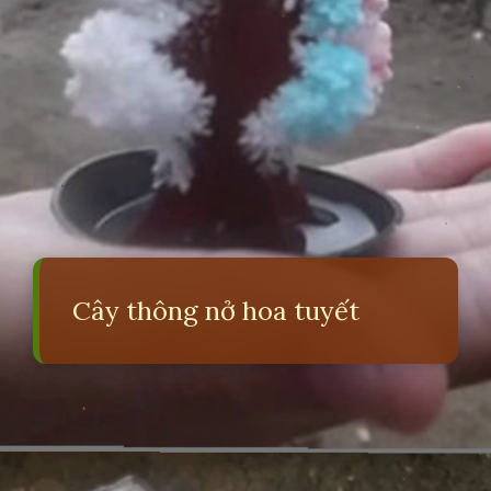
Cây thông nở hoa tuyết
Đang mở
https://erci.edu.vn/nhung-do-choi-tuoi-tho