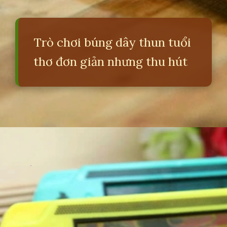
Trò chơi búng dây thun tuổi
thơ đơn giản nhưng thu hút
Đang mở
https://erci.edu.vn/nhung-do-choi-tuoi-tho