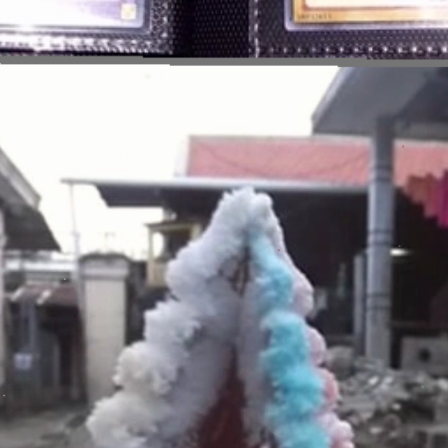
Đang mở
https://erci.edu.vn/nhung-do-choi-tuoi-tho