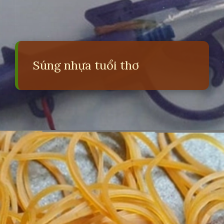
Súng nhựa tuổi thơ
Đang mở
https://erci.edu.vn/nhung-do-choi-tuoi-tho