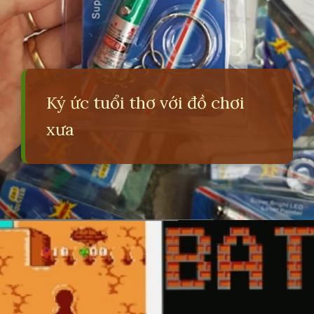
Ký ức tuổi thơ với đồ chơi
xưa
Đang mở
https://erci.edu.vn/nhung-do-choi-tuoi-tho