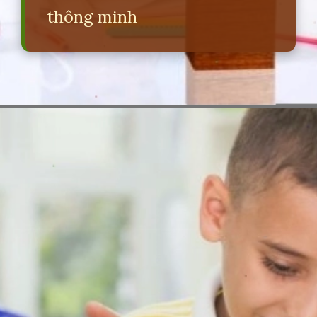
thông minh
Đang mở
https://erci.edu.vn/nhung-cau-do-ve-do-vat-kho-nhat