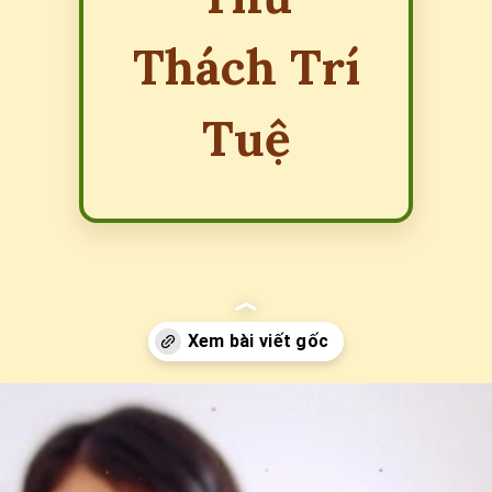
Thách Trí
Tuệ
Đang mở
https://erci.edu.vn/nhung-cau-do-ve-do-vat-kho-nhat