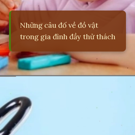
Những câu đố về đồ vật
trong gia đình đầy thử thách
Đang mở
https://erci.edu.vn/nhung-cau-do-ve-do-vat-kho-nhat