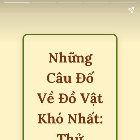
Những
Câu Đố
Về Đồ Vật
Khó Nhất:
Thử