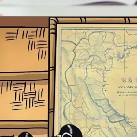
Đang mở
https://erci.edu.vn/nhung-cau-do-ve-do-vat-kho-nhat