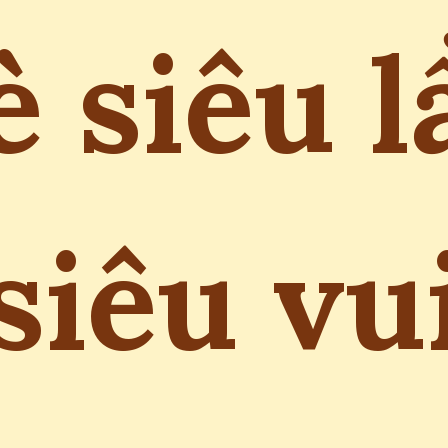
è siêu l
siêu vu