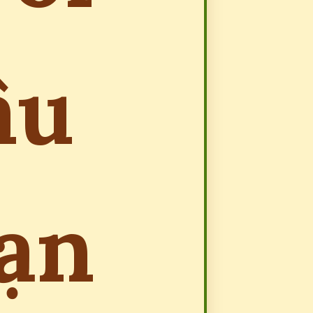
âu
bạn