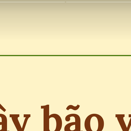
y bão 