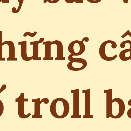
hững c
 troll 