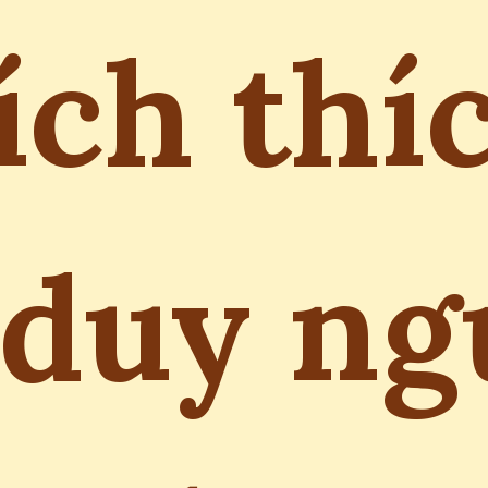
ích thí
 duy ng