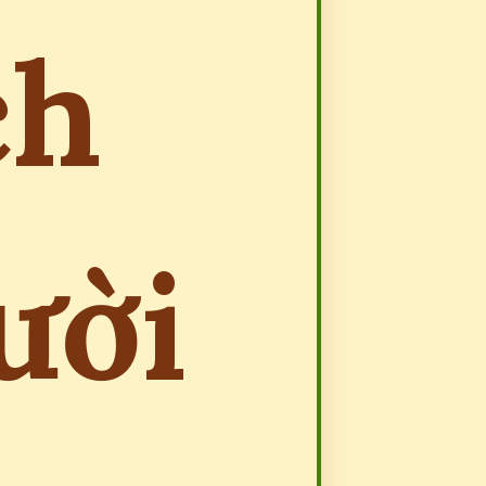
ch
ười