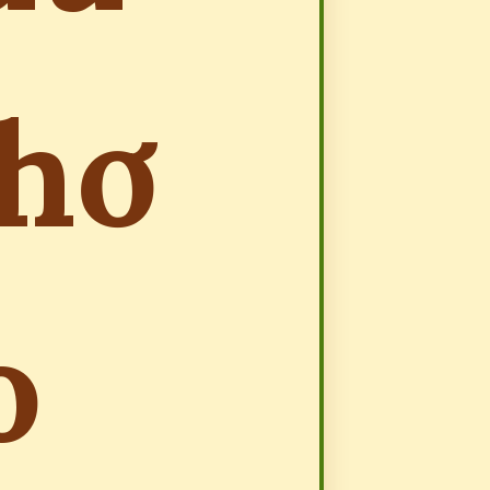
thơ
o