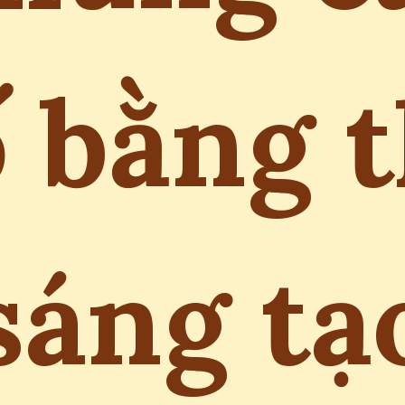
 bằng 
sáng tạ