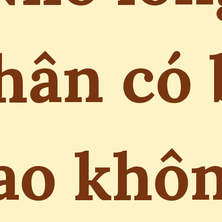
hân có 
ao khô