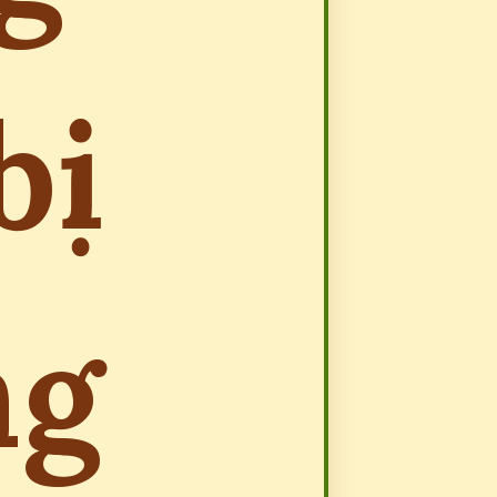
bị
ng