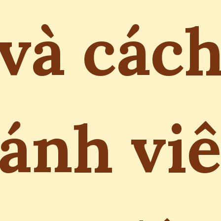
và các
ránh vi