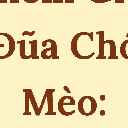
Đũa Ch
Mèo: