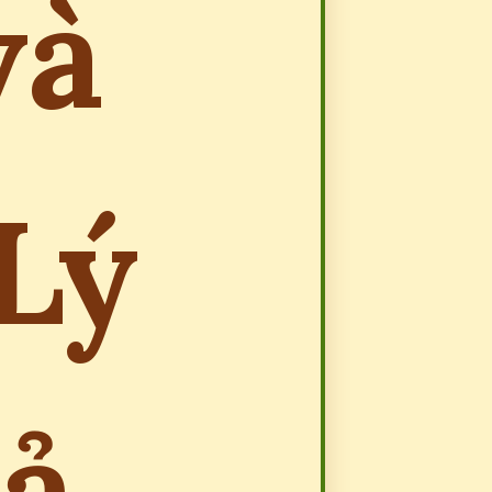
và
Lý
ả