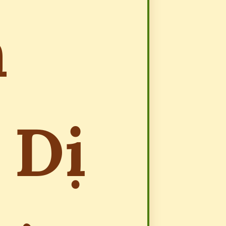
n
 Dị