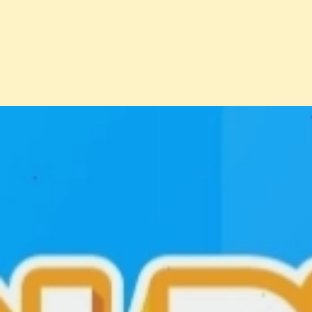
Đang mở
https://erci.edu.vn/nhiem-giun-dua-cho-meo-gay-d