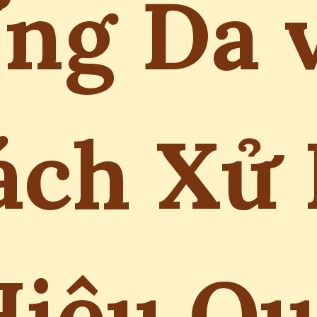
ng Da 
ách Xử 
Hiệu Qu