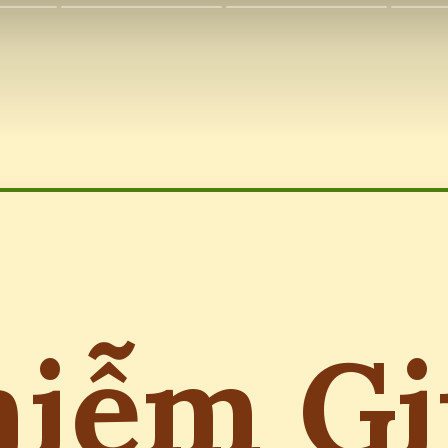
iễm G