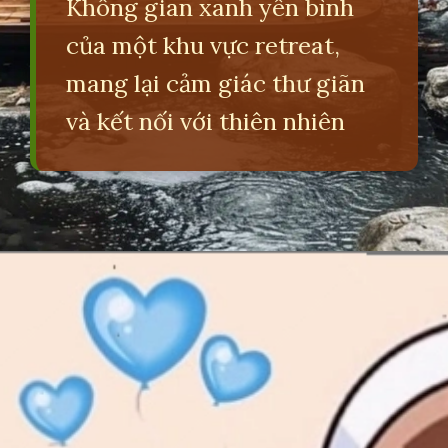
Không gian xanh yên bình
của một khu vực retreat,
mang lại cảm giác thư giãn
và kết nối với thiên nhiên
Đang mở
https://erci.edu.vn/nghi-duong-tieng-anh-la-gi