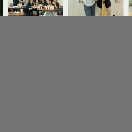
Đang mở
https://erci.edu.vn/nghi-duong-tieng-anh-la-gi