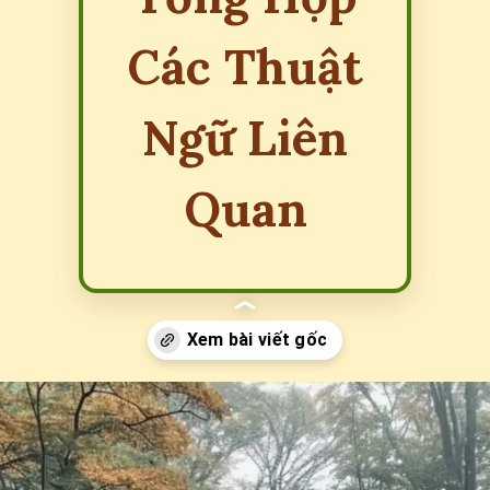
Các Thuật
Ngữ Liên
Quan
Đang mở
https://erci.edu.vn/nghi-duong-tieng-anh-la-gi