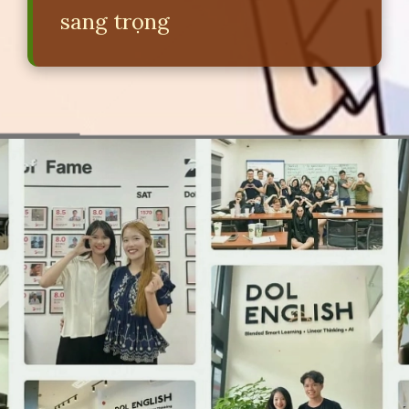
sang trọng
Đang mở
https://erci.edu.vn/nghi-duong-tieng-anh-la-gi