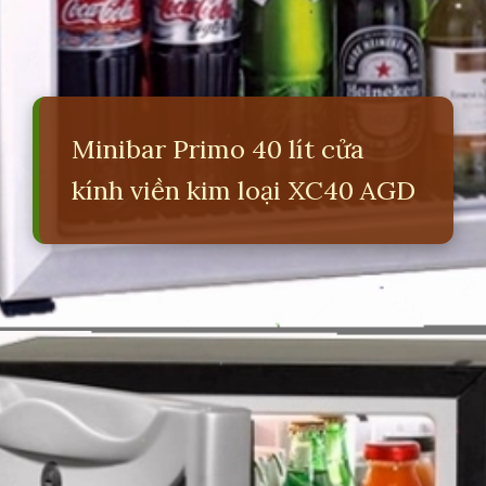
Minibar Primo 40 lít cửa
kính viền kim loại XC40 AGD
Đang mở
https://erci.edu.vn/minibar-la-gi