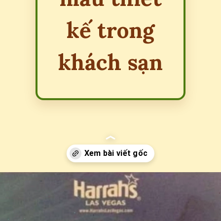
kế trong
khách sạn
Đang mở
https://erci.edu.vn/minibar-la-gi