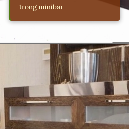
trong minibar
Đang mở
https://erci.edu.vn/minibar-la-gi