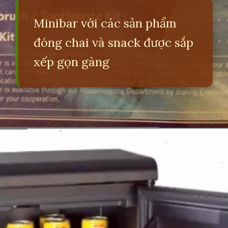
Minibar với các sản phẩm
đóng chai và snack được sắp
xếp gọn gàng
Đang mở
https://erci.edu.vn/minibar-la-gi