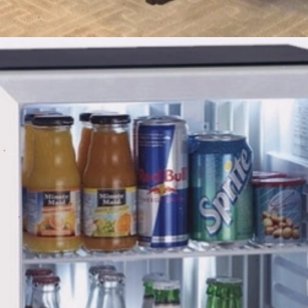
Đang mở
https://erci.edu.vn/minibar-la-gi