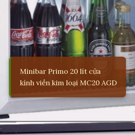
Minibar Primo 20 lít cửa
kính viền kim loại MC20 AGD
Đang mở
https://erci.edu.vn/minibar-la-gi