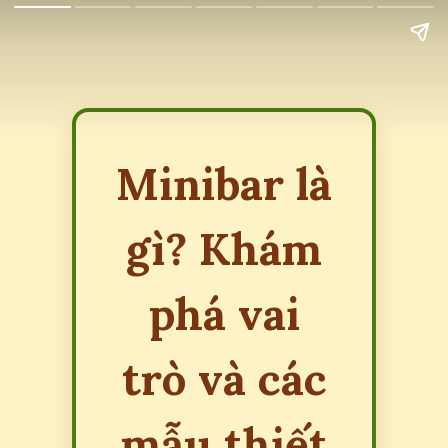
Minibar là
gì? Khám
phá vai
trò và các
mẫu thiết