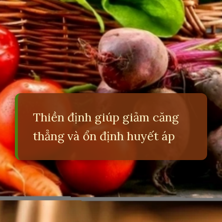
Thiền định giúp giảm căng
thẳng và ổn định huyết áp
Đang mở
https://erci.edu.vn/meo-vat-chua-cao-huyet-ap