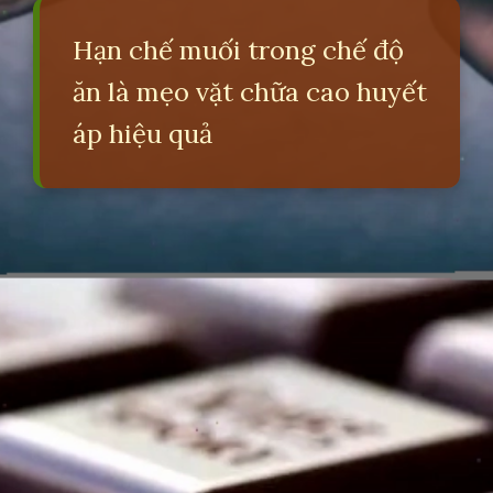
Hạn chế muối trong chế độ
ăn là mẹo vặt chữa cao huyết
áp hiệu quả
Đang mở
https://erci.edu.vn/meo-vat-chua-cao-huyet-ap