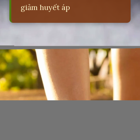
giảm huyết áp
Đang mở
https://erci.edu.vn/meo-vat-chua-cao-huyet-ap