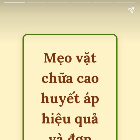
Mẹo vặt
chữa cao
huyết áp
hiệu quả
và đơn