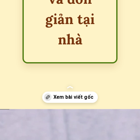
giản tại
nhà
Đang mở
https://erci.edu.vn/meo-vat-chua-cao-huyet-ap