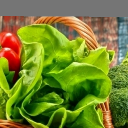
Đang mở
https://erci.edu.vn/meo-vat-chua-cao-huyet-ap