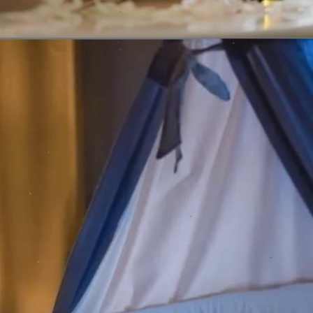
Đang mở
https://erci.edu.vn/meo-giup-be-nhanh-ngu