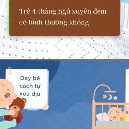
Trẻ 4 tháng ngủ xuyên đêm
có bình thường không
Đang mở
https://erci.edu.vn/meo-giup-be-nhanh-ngu