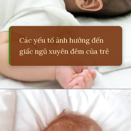
Các yếu tố ảnh hưởng đến
giấc ngủ xuyên đêm của trẻ
Đang mở
https://erci.edu.vn/meo-giup-be-nhanh-ngu