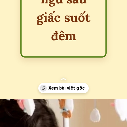
giấc suốt
đêm
Đang mở
https://erci.edu.vn/meo-giup-be-nhanh-ngu