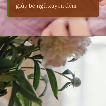
giúp bé ngủ xuyên đêm
Đang mở
https://erci.edu.vn/meo-giup-be-nhanh-ngu