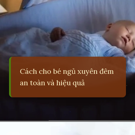
Cách cho bé ngủ xuyên đêm
an toàn và hiệu quả
Đang mở
https://erci.edu.vn/meo-giup-be-nhanh-ngu