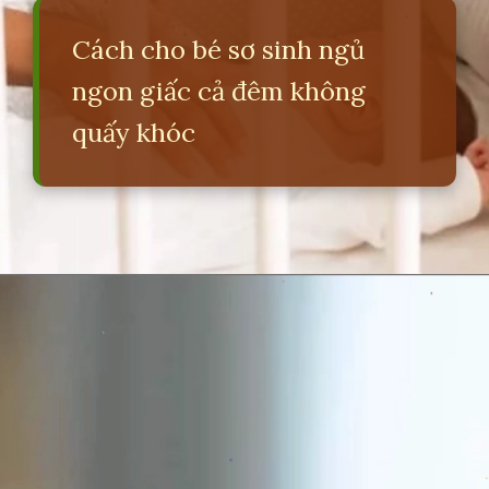
Cách cho bé sơ sinh ngủ
ngon giấc cả đêm không
quấy khóc
Đang mở
https://erci.edu.vn/meo-giup-be-nhanh-ngu