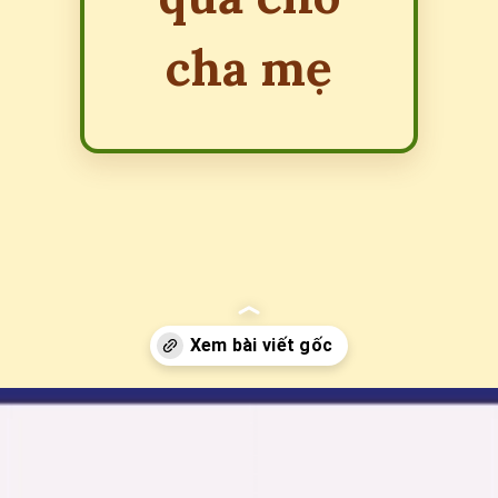
cha mẹ
Đang mở
https://erci.edu.vn/meo-giup-be-ngu-dem-cay-ngay