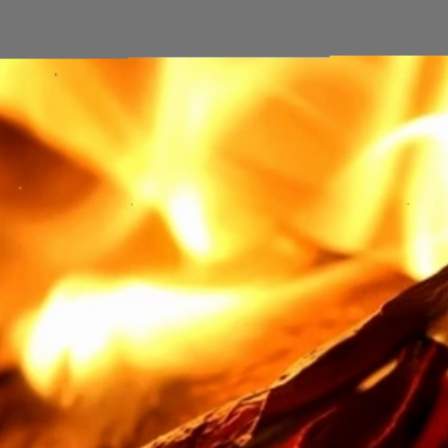
Đang mở
https://erci.edu.vn/meo-giup-be-ngu-dem-cay-ngay