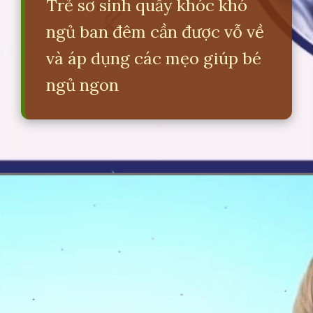
Trẻ sơ sinh quấy khóc khó
ngủ ban đêm cần được vỗ về
và áp dụng các mẹo giúp bé
ngủ ngon
Đang mở
https://erci.edu.vn/meo-giup-be-ngu-dem-cay-ngay