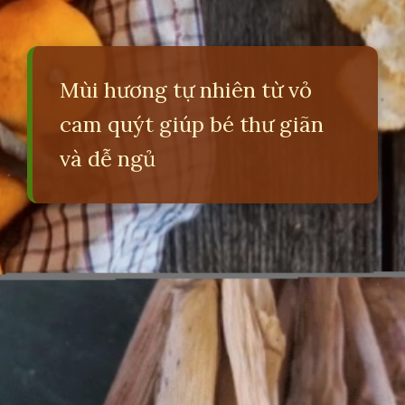
Mùi hương tự nhiên từ vỏ
cam quýt giúp bé thư giãn
và dễ ngủ
Đang mở
https://erci.edu.vn/meo-giup-be-ngu-dem-cay-ngay