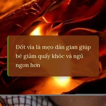
Đốt vía là mẹo dân gian giúp
bé giảm quấy khóc và ngủ
ngon hơn
Đang mở
https://erci.edu.vn/meo-giup-be-ngu-dem-cay-ngay