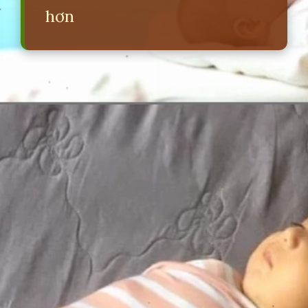
hơn
Đang mở
https://erci.edu.vn/meo-giup-be-ngu-dem-cay-ngay