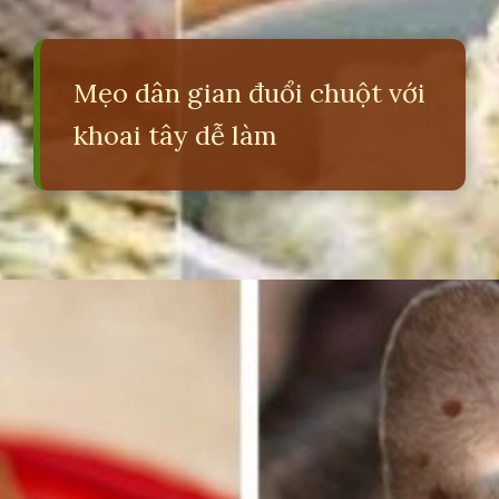
Mẹo dân gian đuổi chuột với
khoai tây dễ làm
Đang mở
https://erci.edu.vn/meo-duoi-chuot-dan-gian