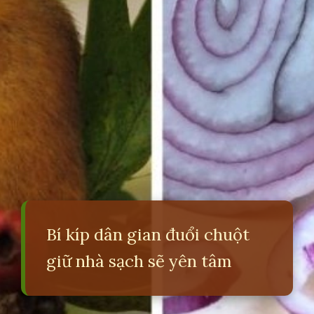
Bí kíp dân gian đuổi chuột
giữ nhà sạch sẽ yên tâm