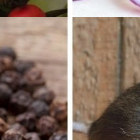
Đang mở
https://erci.edu.vn/meo-duoi-chuot-dan-gian