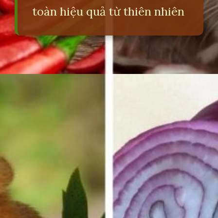
toàn hiệu quả từ thiên nhiên
Đang mở
https://erci.edu.vn/meo-duoi-chuot-dan-gian