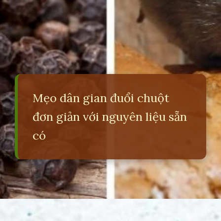
Mẹo dân gian đuổi chuột
đơn giản với nguyên liệu sẵn
có
Đang mở
https://erci.edu.vn/meo-duoi-chuot-dan-gian