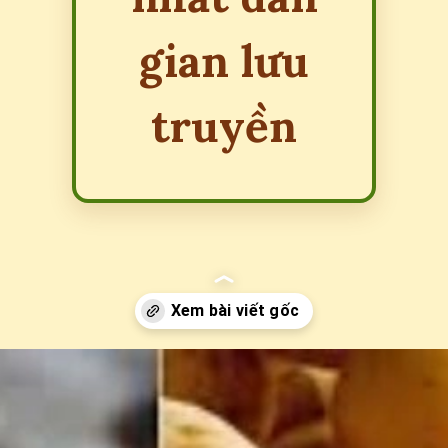
gian lưu
truyền
Đang mở
https://erci.edu.vn/meo-duoi-chuot-dan-gian