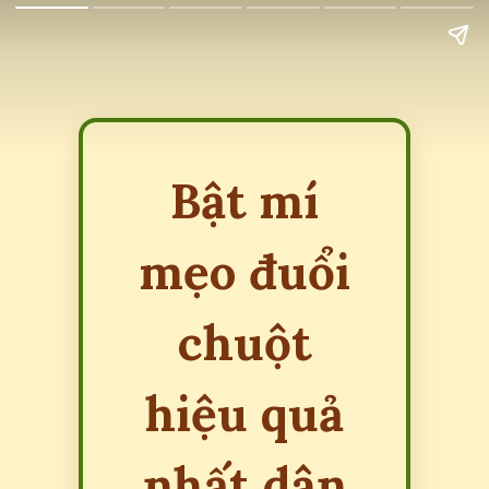
Bật mí
mẹo đuổi
chuột
hiệu quả
nhất dân